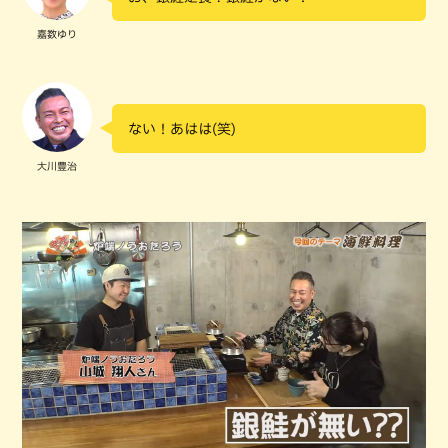
嘉数ゆり
ない！あはは(笑)
大川豊治