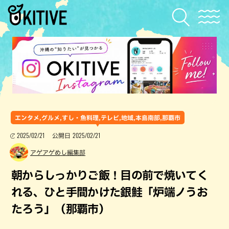
エンタメ,グルメ,すし・魚料理,テレビ,地域,本島南部,那覇市
2025/02/21
2025/02/21
公開日
アゲアゲめし編集部
朝からしっかりご飯！目の前で焼いてく
れる、ひと手間かけた銀鮭「炉端ノうお
たろう」（那覇市）