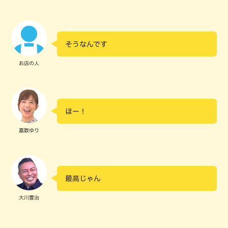
そうなんです
お店の人
ほー！
嘉数ゆり
最高じゃん
大川豊治