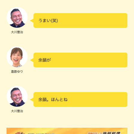
うまい(笑)
大川豊治
余韻が
嘉数ゆり
余韻。ほんとね
大川豊治