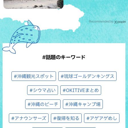
Recommended by
#話題のキーワード
#沖縄観光スポット
#琉球ゴールデンキングス
#シウマ占い
#OKITIVEまとめ
#沖縄のビーチ
#沖縄キャンプ場
#アナウンサーズ
#復帰を知る
#アゲアゲめし