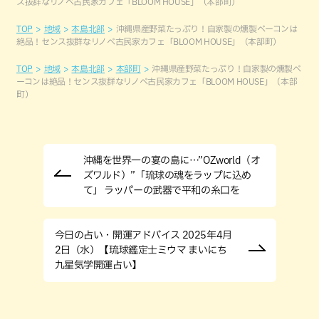
ス抜群なリノベ古民家カフェ「BLOOM HOUSE」（本部町）
TOP
地域
本島北部
沖縄県産野菜たっぷり！自家製の燻製ベーコンは
絶品！センス抜群なリノベ古民家カフェ「BLOOM HOUSE」（本部町）
TOP
地域
本島北部
本部町
沖縄県産野菜たっぷり！自家製の燻製ベ
ーコンは絶品！センス抜群なリノベ古民家カフェ「BLOOM HOUSE」（本部
町）
沖縄を世界一の宴の島に…”OZworld（オ
ズワルド）”「琉球の魂をラップに込め
て」 ラッパーの武器で平和の糸口を
今日の占い・開運アドバイス 2025年4月
2日（水）【琉球鑑定士ミウマ まいにち
九星気学開運占い】