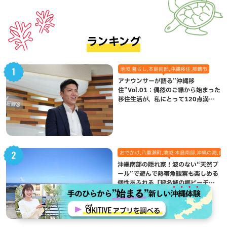
ランキング
地域,暮らし,本島南部,沖縄移住,那覇市
アナウンサーが語る”沖縄移
住”Vol.01：偶然のご縁から始まった
移住生活が、私にとって120点満点
になった理由
おでかけ,八重瀬町,地域,本島南部,沖縄の海,自
沖縄南部の隠れ家！波のない“天然プ
ール”で遊んで熱帯魚観察も楽しめる
個性あふれる「玻名城の郷ビーチ」
（八重瀬町）