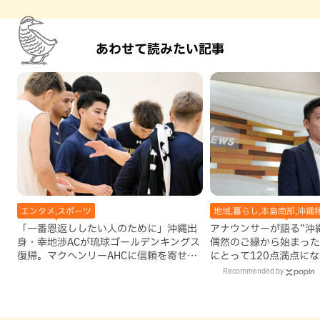
あわせて読みたい記事
エンタメ,スポーツ
地域,暮らし,本島南部,沖縄
「一番恩返ししたい人のために」沖縄出
アナウンサーが語る”沖縄移
身・幸地渉ACが琉球ゴールデンキングス
偶然のご縁から始まった
復帰。マクヘンリーAHCに信頼を寄せる
にとって120点満点に
理由
Recommended by