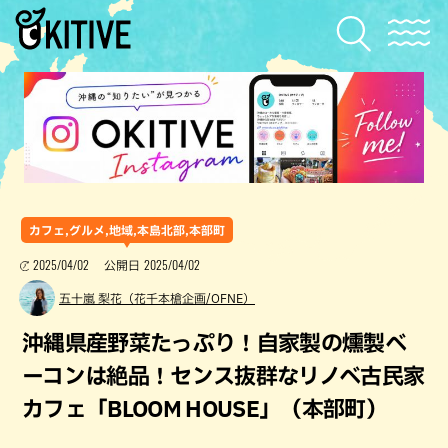
カフェ,グルメ,地域,本島北部,本部町
2025/04/02
2025/04/02
公開日
五十嵐 梨花（花千本槍企画/OFNE）
沖縄県産野菜たっぷり！自家製の燻製ベ
ーコンは絶品！センス抜群なリノベ古民家
カフェ「BLOOM HOUSE」（本部町）