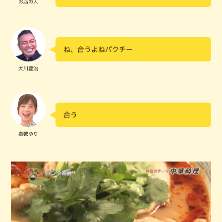
お店の人
ね、合うよねパクチー
大川豊治
合う
嘉数ゆり