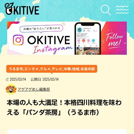
うるま市,エンタメ,グルメ,テレビ,中華,地域,本島中部
2025/03/14
2025/03/14
公開日
アゲアゲめし編集部
本場の人も大満足！本格四川料理を味わ
える「パンダ茶房」（うるま市）