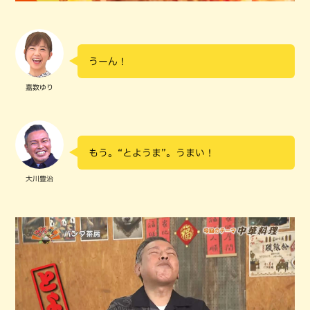
うーん！
嘉数ゆり
もう。“とようま”。うまい！
大川豊治