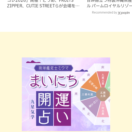
コレ2026」開催！とうあ、FRUITS
甘み際立つ特製沖縄県産
ZIPPER、CUTIE STREETらが会場を魅
ル パームロイヤルリゾ
了
（那覇市）
Recommended by