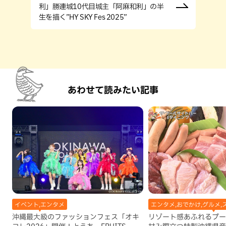
利」勝連城10代目城主「阿麻和利」の半
生を描く”HY SKY Fes 2025”
あわせて読みたい記事
イベント,エンタメ
エンタメ,おでかけ,グルメ,
沖縄最大級のファッションフェス「オキ
リゾート感あふれるプー