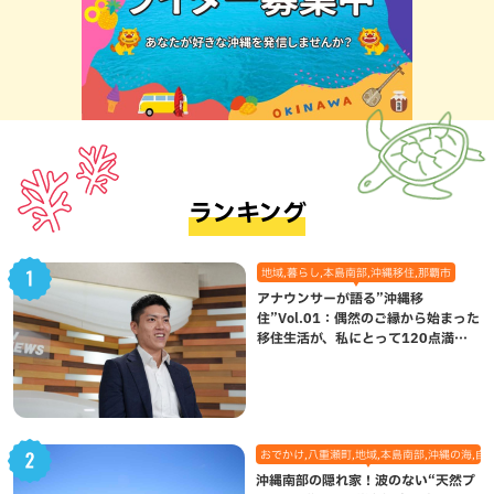
ランキング
地域,暮らし,本島南部,沖縄移住,那覇市
アナウンサーが語る”沖縄移
住”Vol.01：偶然のご縁から始まった
移住生活が、私にとって120点満点
になった理由
おでかけ,八重瀬町,地域,本島南部,沖縄の海,自
沖縄南部の隠れ家！波のない“天然プ