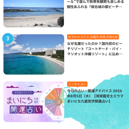
ール”で遊んで熱帯魚観察も楽しめる
個性あふれる「玻名城の郷ビーチ」
（八重瀬町）
おでかけ,ホテル,名護市,地域,本島北部
なぜ名護だったのか？国内初のビー
チリゾート「コートヤード・バイ・
マリオット沖縄リゾート」に込めら
れた想い
エンタメ,占い
今日の占い・開運アドバイス 2026
年8月5日（水）【琉球鑑定士ミウマ
まいにち九星気学開運占い】