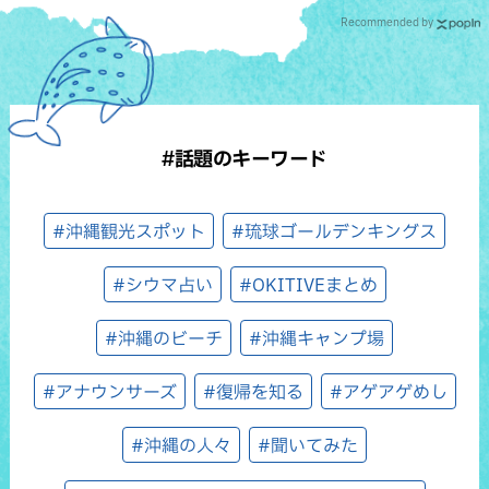
Recommended by
#話題のキーワード
#沖縄観光スポット
#琉球ゴールデンキングス
#シウマ占い
#OKITIVEまとめ
#沖縄のビーチ
#沖縄キャンプ場
#アナウンサーズ
#復帰を知る
#アゲアゲめし
#沖縄の人々
#聞いてみた