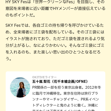
HY SKY Fesは「世界一クリーンなFes」を目指し、その
意図を来場者に近い距離でHYメンバーが直接伝えている
のもポイントだ。
SKY Fesでは、各自ゴミの持ち帰りを呼びかけているた
め、全来場者にゴミ袋を配布している。そのゴミ袋には
イラストが施されており、ただゴミ袋を渡されるより気
分が上がるし、なによりかわいい。そんなゴミ袋にゴミ
を入れるのも、また楽しい思い出のひとつとなるだろ
う。
OKITIVEライター
五十嵐 梨花（花千本槍企画/OFNE）
PR関係の一部を担う東京出身者。2012年冬
に臨月で沖縄移住。東京在住時は旅行プラ
ンナーやマーチャンダイザー、PR系イベン
トディレクターと鬼のように働く。沖縄に