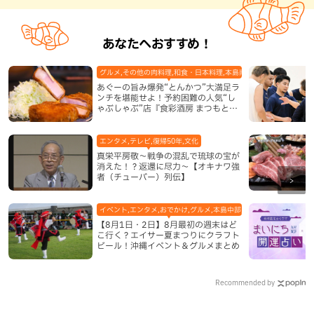
あなたへおすすめ！
グルメ,その他の肉料理,和食・日本料理,本島南部,那覇市
あぐーの旨み爆発“とんかつ”大満足ラ
ンチを堪能せよ！予約困難の人気“し
ゃぶしゃぶ”店『食彩酒房 まつもと』
平日限定でオープン（那覇市）
エンタメ,テレビ,復帰50年,文化
真栄平房敬～戦争の混乱で琉球の宝が
消えた！？返還に尽力～【オキナワ強
者（チューバー）列伝】
イベント,エンタメ,おでかけ,グルメ,本島中部,本島北部,本島南部
【8月1日・2日】8月最初の週末はど
こ行く？エイサー夏まつりにクラフト
ビール！沖縄イベント＆グルメまとめ
Recommended by