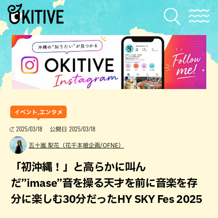
イベント,エンタメ
2025/03/18
2025/03/18
公開日
五十嵐 梨花（花千本槍企画/OFNE）
「初沖縄！」と高らかに叫ん
だ”imase”音を操る天才を前に音楽を存
分に楽しむ30分だったHY SKY Fes 2025