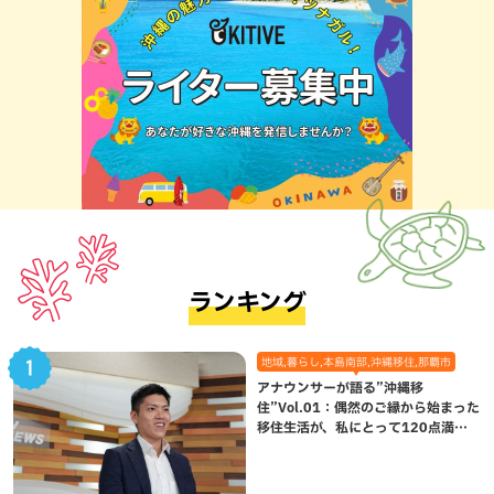
ランキング
地域,暮らし,本島南部,沖縄移住,那覇市
アナウンサーが語る”沖縄移
住”Vol.01：偶然のご縁から始まった
移住生活が、私にとって120点満点
になった理由