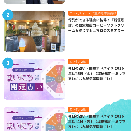
グルメ,スイーツ,八重瀬町,本島南部
行列ができる理由に納得！「新垣珈
琲」の自家焙煎コーヒーソフトクリ
ーム＆炙りマシュマロのスモアラテ
が絶品（八重瀬町）
エンタメ,占い
今日の占い・開運アドバイス 2026
年8月5日（水）【琉球鑑定士ミウマ
まいにち九星気学開運占い】
エンタメ,占い
今日の占い・開運アドバイス 2026
年8月4日（火）【琉球鑑定士ミウマ
まいにち九星気学開運占い】