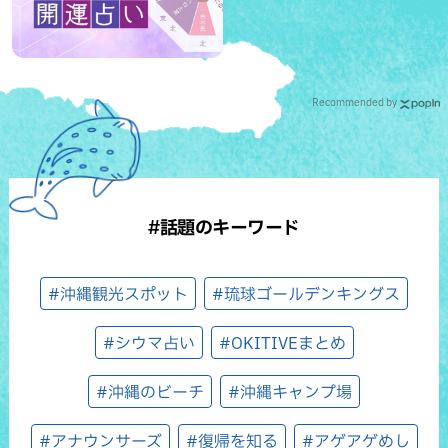
Recommended by
#話題のキーワード
#沖縄観光スポット
#琉球ゴールデンキングス
#シウマ占い
#OKITIVEまとめ
#沖縄のビーチ
#沖縄キャンプ場
#アナウンサーズ
#復帰を知る
#アゲアゲめし