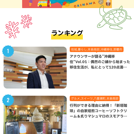
ランキング
地域,暮らし,本島南部,沖縄移住,那覇市
アナウンサーが語る”沖縄移
住”Vol.01：偶然のご縁から始まった
移住生活が、私にとって120点満点
になった理由
グルメ,スイーツ,八重瀬町,本島南部
行列ができる理由に納得！「新垣珈
琲」の自家焙煎コーヒーソフトクリ
ーム＆炙りマシュマロのスモアラテ
が絶品（八重瀬町）