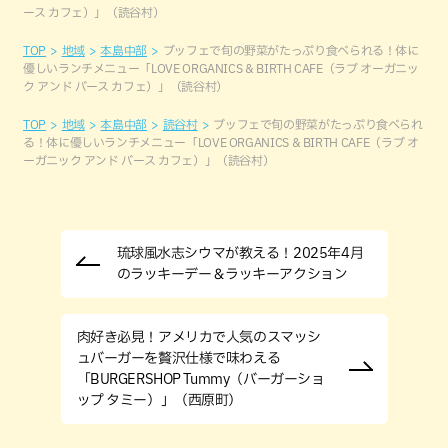
ース カフェ）」（読谷村）
TOP
地域
本島中部
ブッフェで旬の野菜がたっぷり食べられる！体に
優しいランチメニュー「LOVE ORGANICS & BIRTH CAFE（ラブ オーガニッ
ク アンド バース カフェ）」（読谷村）
TOP
地域
本島中部
読谷村
ブッフェで旬の野菜がたっぷり食べられ
る！体に優しいランチメニュー「LOVE ORGANICS & BIRTH CAFE（ラブ オ
ーガニック アンド バース カフェ）」（読谷村）
琉球風水志シウマが教える！2025年4月
のラッキーデー＆ラッキーアクション
肉好き必見！アメリカで人気のスマッシ
ュバーガーを贅沢仕様で味わえる
「BURGERSHOP Tummy（バーガーショ
ップ タミー）」（西原町）