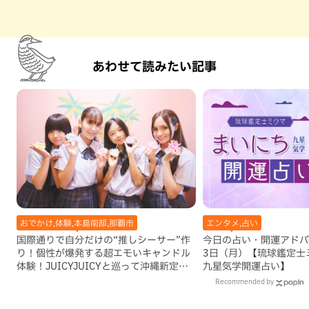
あわせて読みたい記事
おでかけ,体験,本島南部,那覇市
エンタメ,占い
国際通りで自分だけの“推しシーサー”作
今日の占い・開運アドバイ
り！個性が爆発する超エモいキャンドル
3日（月）【琉球鑑定士
体験！JUICYJUICYと巡って沖縄新定番
九星気学開運占い】
を探す
Recommended by