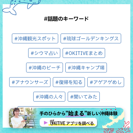
#話題のキーワード
#沖縄観光スポット
#琉球ゴールデンキングス
#シウマ占い
#OKITIVEまとめ
#沖縄のビーチ
#沖縄キャンプ場
#アナウンサーズ
#復帰を知る
#アゲアゲめし
#沖縄の人々
#聞いてみた
#ホテルセレクション（ウィン♪ウィン♪）