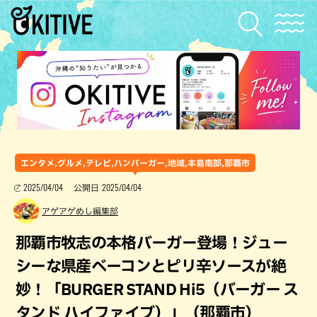
エンタメ,グルメ,テレビ,ハンバーガー,地域,本島南部,那覇市
2025/04/04
2025/04/04
公開日
アゲアゲめし編集部
那覇市牧志の本格バーガー登場！ジュー
シーな県産ベーコンとピリ辛ソースが絶
妙！「BURGER STAND Hi5（バーガー ス
タンド ハイファイブ）」（那覇市）