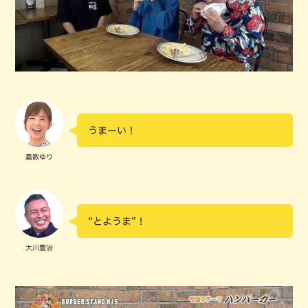
うまーい！
嘉数ゆり
“とようま”！
大川豊治