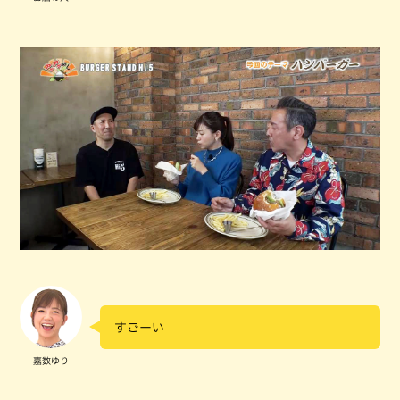
すごーい
嘉数ゆり