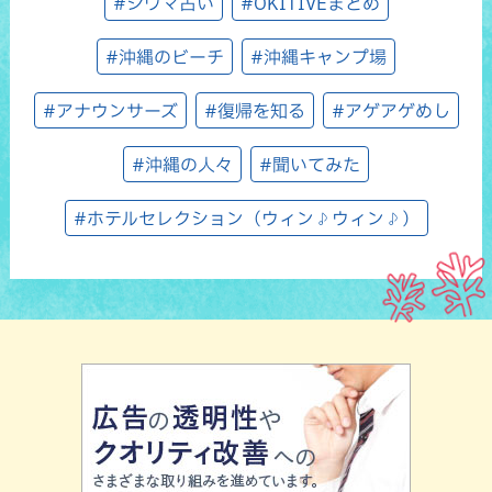
#シウマ占い
#OKITIVEまとめ
#沖縄のビーチ
#沖縄キャンプ場
#アナウンサーズ
#復帰を知る
#アゲアゲめし
#沖縄の人々
#聞いてみた
#ホテルセレクション（ウィン♪ウィン♪）