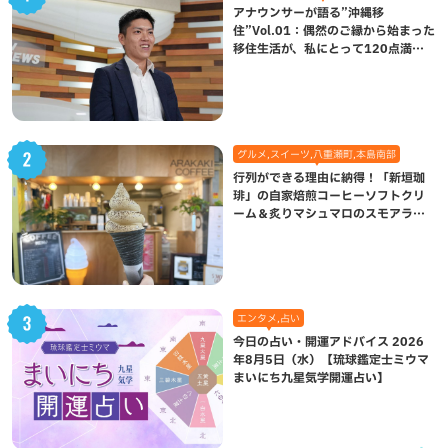
アナウンサーが語る”沖縄移
住”Vol.01：偶然のご縁から始まった
移住生活が、私にとって120点満点
になった理由
グルメ,スイーツ,八重瀬町,本島南部
行列ができる理由に納得！「新垣珈
琲」の自家焙煎コーヒーソフトクリ
ーム＆炙りマシュマロのスモアラテ
が絶品（八重瀬町）
エンタメ,占い
今日の占い・開運アドバイス 2026
年8月5日（水）【琉球鑑定士ミウマ
まいにち九星気学開運占い】