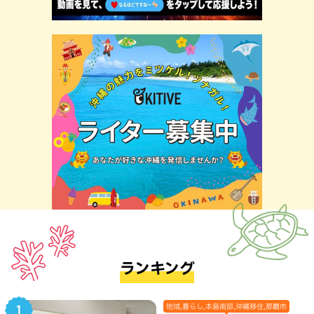
ランキング
地域,暮らし,本島南部,沖縄移住,那覇市