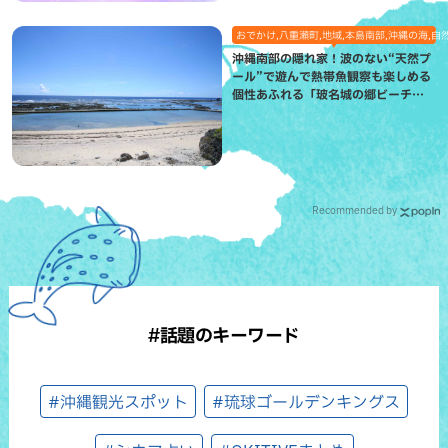
おでかけ,八重瀬町,地域,本島南部,沖縄の海,自
沖縄南部の隠れ家！波のない“天然プ
ール”で遊んで熱帯魚観察も楽しめる
個性あふれる「玻名城の郷ビーチ」
（八重瀬町）
Recommended by
#話題のキーワード
#沖縄観光スポット
#琉球ゴールデンキングス