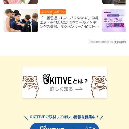
国際通り」（那覇市）
エンタメ,スポーツ
「一番恩返ししたい人のために」沖縄
出身・幸地渉ACが琉球ゴールデンキ
ングス復帰。マクヘンリーAHCに信頼
を寄せる理由
Recommended by
OKITIVEで取材してほしい情報を募集中！