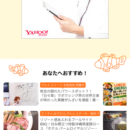
あなたへおすすめ！
グルメ,スイーツ,本島南部,那覇市
牧志の隠れたパワースポット？！
「日々草」でボクシング界の世界王者
が味わった黒糖ぜんざいを堪能！貴重
なサインと手作りケーキも要チェック
（那覇市）
エンタメ,おでかけ,グルメ,ステーキ・焼肉,テレビ,ホテル,地域,本島
リゾート感あふれるプールサイド
BBQ！甘み際立つ特製沖縄県産豚ロー
ス 「ホテル パームロイヤルリゾート