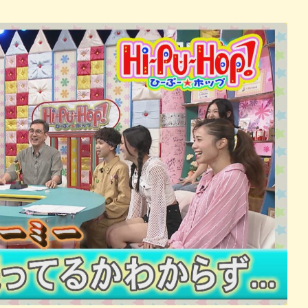
パン
カレー
バーガー
タコス・タコライス