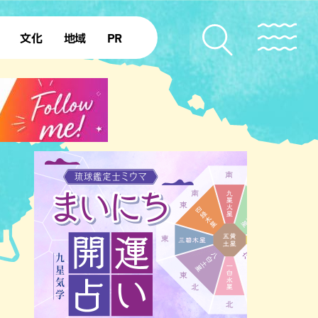
文化
地域
PR
復帰50年
本島北部
本島中部
本島南部
先島諸島
北部離島
南部離島