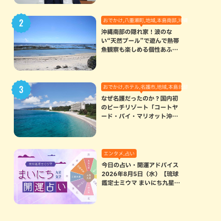
おでかけ,八重瀬町,地域,本島南部,沖縄の海,自然
沖縄南部の隠れ家！波のな
い“天然プール”で遊んで熱帯
魚観察も楽しめる個性あふれ
る「玻名城の郷ビーチ」（八
重瀬町）
おでかけ,ホテル,名護市,地域,本島北部
なぜ名護だったのか？国内初
のビーチリゾート「コートヤ
ード・バイ・マリオット沖縄
リゾート」に込められた想い
エンタメ,占い
今日の占い・開運アドバイス
2026年8月5日（水）【琉球
鑑定士ミウマ まいにち九星気
学開運占い】