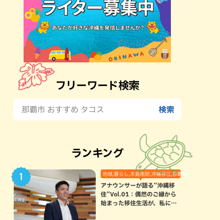
フリーワード検索
ランキング
地域,暮らし,本島南部,沖縄移住,那覇市
アナウンサーが語る”沖縄移
住”Vol.01：偶然のご縁から
始まった移住生活が、私にと
って120点満点になった理由