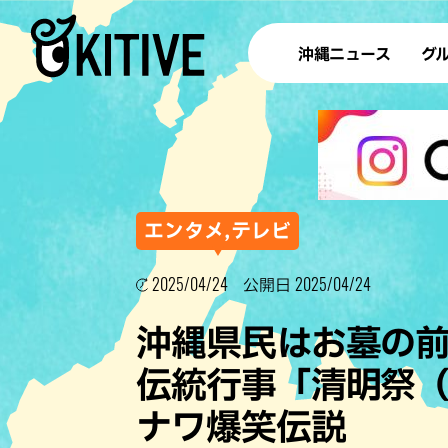
沖縄ニュース
グ
ラ
テイ
すし
沖
エンタメ,テレビ
2025/04/24
2025/04/24
公開日
洋食・
沖縄県民はお墓の
ステー
伝統行事「清明祭
その他
ナワ爆笑伝説
ブッフェ