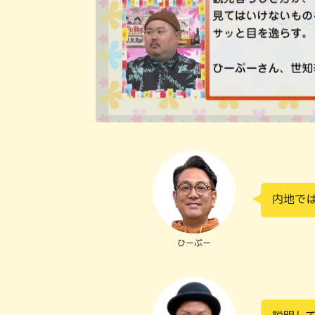
内地で
ひーぷー