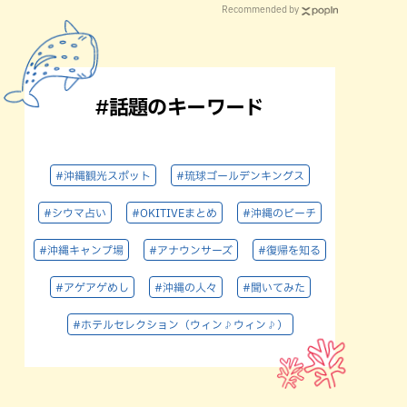
Recommended by
#話題のキーワード
#沖縄観光スポット
#琉球ゴールデンキングス
#シウマ占い
#OKITIVEまとめ
#沖縄のビーチ
#沖縄キャンプ場
#アナウンサーズ
#復帰を知る
#アゲアゲめし
#沖縄の人々
#聞いてみた
#ホテルセレクション（ウィン♪ウィン♪）