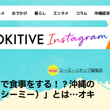
ルメ
おでかけ
暮らし
エンタメ
コラム
沖縄経済
ーメン
デート
沖縄そば
レシピ
スポーツ
ドライブ
SDGs
占い
クアウト
散歩
ファッション
カフェ
タレント・芸人
ソロ活
ローカルニュース
テレビ
・魚料理
自然
和食・日本料理
沖縄移住
イベント
子ども
沖縄旧暦行事
縄料理
歴史
アジア・エスニック
体験
中華
レジャー
イタリアン
アート
ひーぷー☆ホップ編集部
西洋料理
ショッピング
フレンチ
ホテル
前で食事をする！？沖縄の
キ・焼肉
サウナ
焼鳥・串料理
公園
（シーミー）」とは…オキ
の肉料理
沖縄の海
居酒屋・バー
・バイキング
スイーツ