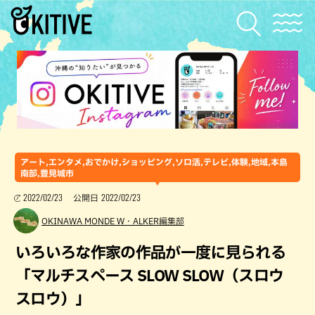
アート,エンタメ,おでかけ,ショッピング,ソロ活,テレビ,体験,地域,本島
南部,豊見城市
2022/02/23
2022/02/23
公開日
OKINAWA MONDE W・ALKER編集部
いろいろな作家の作品が一度に見られる
「マルチスペース SLOW SLOW（スロウ
スロウ）」