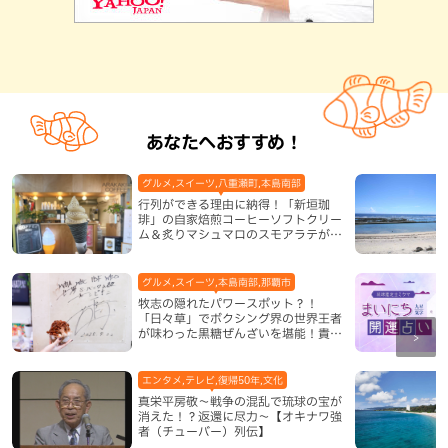
あなたへおすすめ！
グルメ,スイーツ,八重瀬町,本島南部
行列ができる理由に納得！「新垣珈
琲」の自家焙煎コーヒーソフトクリー
ム＆炙りマシュマロのスモアラテが絶
品（八重瀬町）
グルメ,スイーツ,本島南部,那覇市
牧志の隠れたパワースポット？！
「日々草」でボクシング界の世界王者
が味わった黒糖ぜんざいを堪能！貴重
なサインと手作りケーキも要チェック
（那覇市）
エンタメ,テレビ,復帰50年,文化
真栄平房敬～戦争の混乱で琉球の宝が
消えた！？返還に尽力～【オキナワ強
者（チューバー）列伝】