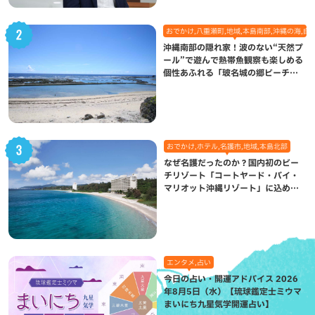
おでかけ,八重瀬町,地域,本島南部,沖縄の海,自
沖縄南部の隠れ家！波のない“天然プ
ール”で遊んで熱帯魚観察も楽しめる
個性あふれる「玻名城の郷ビーチ」
（八重瀬町）
おでかけ,ホテル,名護市,地域,本島北部
なぜ名護だったのか？国内初のビー
チリゾート「コートヤード・バイ・
マリオット沖縄リゾート」に込めら
れた想い
エンタメ,占い
今日の占い・開運アドバイス 2026
年8月5日（水）【琉球鑑定士ミウマ
まいにち九星気学開運占い】