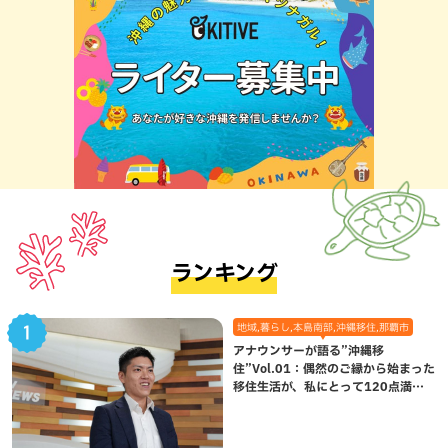
ランキング
地域,暮らし,本島南部,沖縄移住,那覇市
アナウンサーが語る”沖縄移
住”Vol.01：偶然のご縁から始まった
移住生活が、私にとって120点満点
になった理由