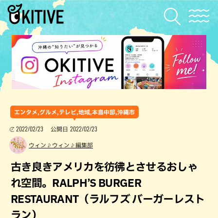
エンタメ,グルメ,テレビ,地域,本島中部,沖縄市
2022/02/23
2022/02/23
公開日
ウィン♪ウィン♪編集部
古き良きアメリカを彷彿とさせるおしゃ
れ空間。RALPH’S BURGER
RESTAURANT（ラルフズ バーガーレスト
ラン）