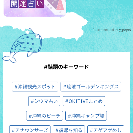
Recommended by
#話題のキーワード
#沖縄観光スポット
#琉球ゴールデンキングス
#シウマ占い
#OKITIVEまとめ
#沖縄のビーチ
#沖縄キャンプ場
#アナウンサーズ
#復帰を知る
#アゲアゲめし