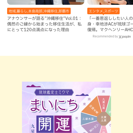
地域,暮らし,本島南部,沖縄移住,那覇市
エンタメ,スポーツ
アナウンサーが語る”沖縄移住”Vol.01：
「一番恩返ししたい人の
偶然のご縁から始まった移住生活が、私
身・幸地渉ACが琉球ゴ
にとって120点満点になった理由
復帰。マクヘンリーAH
理由
Recommended by