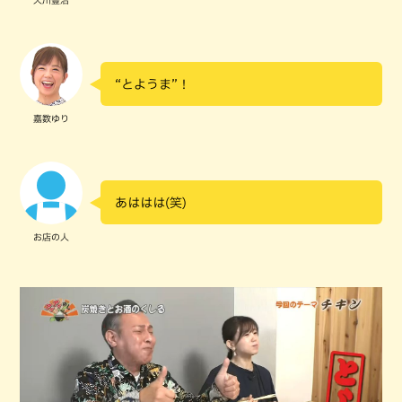
“とようま”！
嘉数ゆり
あははは(笑)
お店の人