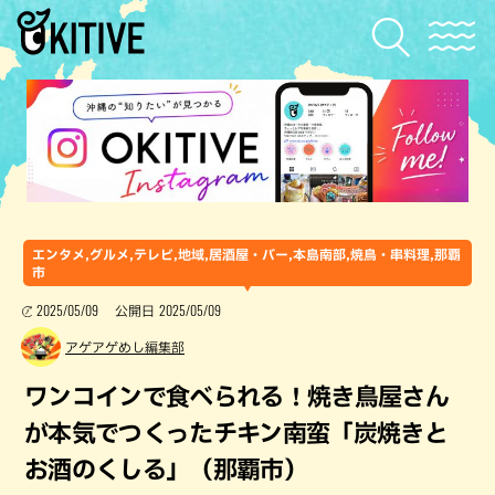
エンタメ,グルメ,テレビ,地域,居酒屋・バー,本島南部,焼鳥・串料理,那覇
市
2025/05/09
2025/05/09
公開日
アゲアゲめし編集部
ワンコインで食べられる！焼き鳥屋さん
が本気でつくったチキン南蛮「炭焼きと
お酒のくしる」（那覇市）