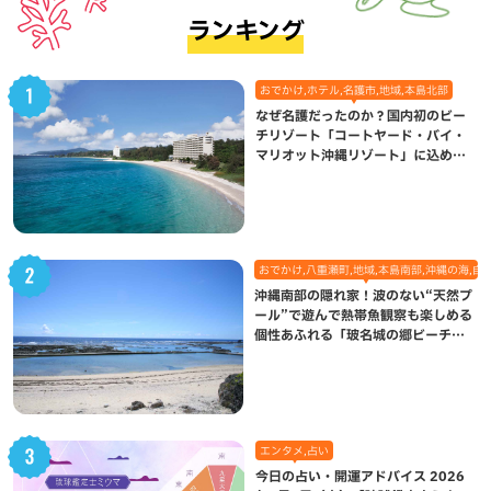
ランキング
おでかけ,ホテル,名護市,地域,本島北部
なぜ名護だったのか？国内初のビー
チリゾート「コートヤード・バイ・
マリオット沖縄リゾート」に込めら
れた想い
おでかけ,八重瀬町,地域,本島南部,沖縄の海,自
沖縄南部の隠れ家！波のない“天然プ
ール”で遊んで熱帯魚観察も楽しめる
個性あふれる「玻名城の郷ビーチ」
（八重瀬町）
エンタメ,占い
今日の占い・開運アドバイス 2026