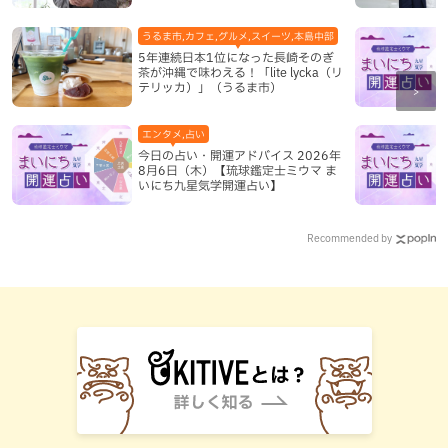
ドも紹介
うるま市,カフェ,グルメ,スイーツ,本島中部
5年連続日本1位になった長崎そのぎ
茶が沖縄で味わえる！「lite lycka（リ
テリッカ）」（うるま市）
エンタメ,占い
今日の占い・開運アドバイス 2026年
8月6日（木）【琉球鑑定士ミウマ ま
いにち九星気学開運占い】
Recommended by