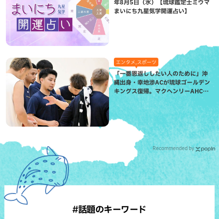
年8月5日（水）【琉球鑑定士ミウマ
まいにち九星気学開運占い】
エンタメ,スポーツ
「一番恩返ししたい人のために」沖
縄出身・幸地渉ACが琉球ゴールデン
キングス復帰。マクヘンリーAHCに
信頼を寄せる理由
Recommended by
#話題のキーワード