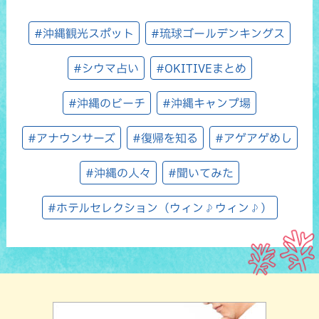
#沖縄観光スポット
#琉球ゴールデンキングス
#シウマ占い
#OKITIVEまとめ
#沖縄のビーチ
#沖縄キャンプ場
#アナウンサーズ
#復帰を知る
#アゲアゲめし
#沖縄の人々
#聞いてみた
#ホテルセレクション（ウィン♪ウィン♪）