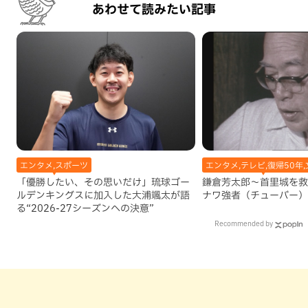
あわせて読みたい記事
エンタメ,スポーツ
エンタメ,テレビ,復帰50年,
「優勝したい、その思いだけ」琉球ゴー
鎌倉芳太郎～首里城を救
ルデンキングスに加入した大浦颯太が語
ナワ強者（チューバー）
る“2026-27シーズンへの決意”
Recommended by