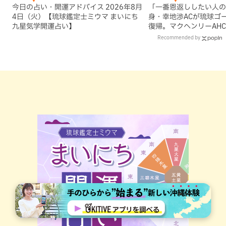
今日の占い・開運アドバイス 2026年8月
「一番恩返ししたい人の
4日（火）【琉球鑑定士ミウマ まいにち
身・幸地渉ACが琉球ゴ
九星気学開運占い】
復帰。マクヘンリーAH
理由
Recommended by