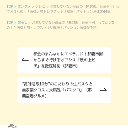
TOP
エンタメ
テレビ
注文していない商品の「開封後、返金不可」っ
てどうなの！？法律と筋トレでスッキリ解決！パッション法律GYM所
TOP
暮らし
注文していない商品の「開封後、返金不可」ってどうな
の！？法律と筋トレでスッキリ解決！パッション法律GYM所
都会のまんなかにエメラルド！那覇市街
からすぐ行けるオアシス「波の上ビー
チ」を徹底解剖（那覇市）
“賞味期限10分”のこだわりの生パスタと
自家製タコスに大満足「パスタコ」（那
覇空港グルメ）