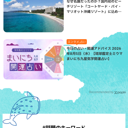
なぜ名護だったのか？国内初のビー
チリゾート「コートヤード・バイ・
マリオット沖縄リゾート」に込めら
れた想い
エンタメ,占い
今日の占い・開運アドバイス 2026
年8月5日（水）【琉球鑑定士ミウマ
まいにち九星気学開運占い】
Recommended by
#話題のキーワード