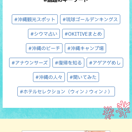
#沖縄観光スポット
#琉球ゴールデンキングス
#シウマ占い
#OKITIVEまとめ
#沖縄のビーチ
#沖縄キャンプ場
#アナウンサーズ
#復帰を知る
#アゲアゲめし
#沖縄の人々
#聞いてみた
#ホテルセレクション（ウィン♪ウィン♪）