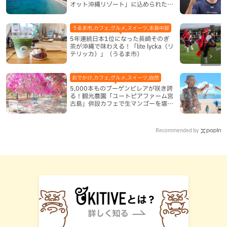
オット沖縄リゾート」に込められた想
い
うるま市,カフェ,グルメ,スイーツ,本島中部
5年連続日本1位になった長崎そのぎ
茶が沖縄で味わえる！「lite lycka（リ
テリッカ）」（うるま市）
おでかけ,カフェ,グルメ,スイーツ,自然
5,000本ものブーゲンビレアが咲き誇
る！観光農園「ユートピアファーム宮
古島」併設カフェで生マンゴーを堪能
（宮古島）
Recommended by