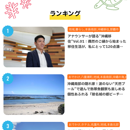
ランキング
地域,暮らし,本島南部,沖縄移住,那覇市
アナウンサーが語る”沖縄移
住”Vol.01：偶然のご縁から始まった
移住生活が、私にとって120点満点
になった理由
おでかけ,八重瀬町,地域,本島南部,沖縄の海,自
沖縄南部の隠れ家！波のない“天然プ
ール”で遊んで熱帯魚観察も楽しめる
個性あふれる「玻名城の郷ビーチ」
（八重瀬町）
おでかけ,ホテル,名護市,地域,本島北部