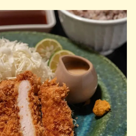
パン
カレー
バーガー
タコス・タコライス