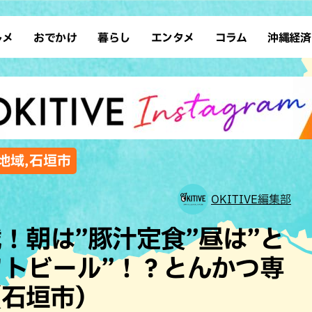
ルメ
おでかけ
暮らし
エンタメ
コラム
沖縄経済
ーメン
デート
沖縄そば
レシピ
スポーツ
ドライブ
SDGs
占い
クアウト
散歩
ファッション
カフェ
タレント・芸人
ソロ活
ローカルニュース
テレビ
・魚料理
自然
和食・日本料理
沖縄移住
イベント
子ども
沖縄旧暦行事
縄料理
歴史
アジア・エスニック
体験
地域,石垣市
中華
レジャー
イタリアン
アート
OKITIVE編集部
西洋料理
ショッピング
フレンチ
ホテル
！朝は”豚汁定食”昼は”と
キ・焼肉
サウナ
焼鳥・串料理
公園
フトビール”！？とんかつ専
の肉料理
沖縄の海
居酒屋・バー
（石垣市）
・バイキング
スイーツ