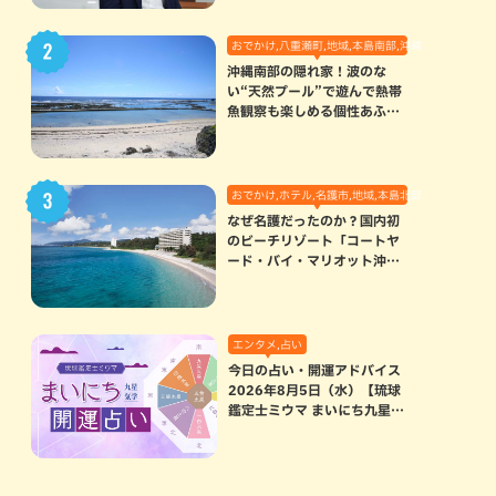
おでかけ,八重瀬町,地域,本島南部,沖縄の海,自然
沖縄南部の隠れ家！波のな
い“天然プール”で遊んで熱帯
魚観察も楽しめる個性あふれ
る「玻名城の郷ビーチ」（八
重瀬町）
おでかけ,ホテル,名護市,地域,本島北部
なぜ名護だったのか？国内初
のビーチリゾート「コートヤ
ード・バイ・マリオット沖縄
リゾート」に込められた想い
エンタメ,占い
今日の占い・開運アドバイス
2026年8月5日（水）【琉球
鑑定士ミウマ まいにち九星気
学開運占い】