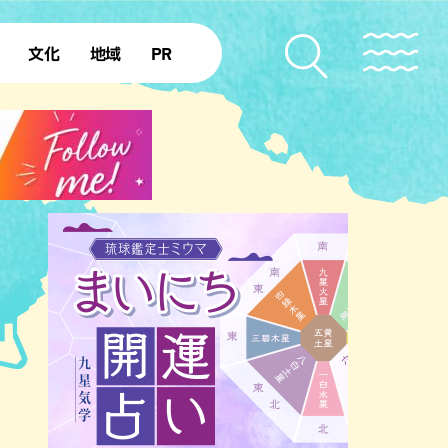
文化
地域
PR
復帰50年
本島北部
本島中部
本島南部
先島諸島
北部離島
南部離島