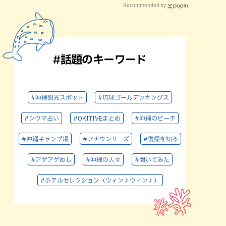
Recommended by
#話題のキーワード
#沖縄観光スポット
#琉球ゴールデンキングス
#シウマ占い
#OKITIVEまとめ
#沖縄のビーチ
#沖縄キャンプ場
#アナウンサーズ
#復帰を知る
#アゲアゲめし
#沖縄の人々
#聞いてみた
#ホテルセレクション（ウィン♪ウィン♪）