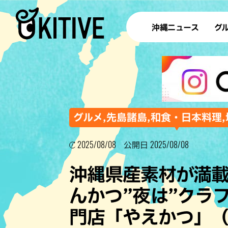
沖縄ニュース
グ
ラ
テイ
すし
沖
グルメ,先島諸島,和食・日本料理,
2025/08/08
2025/08/08
公開日
洋食・
沖縄県産素材が満載
ステー
んかつ”夜は”クラ
その他
門店「やえかつ」
ブッフェ