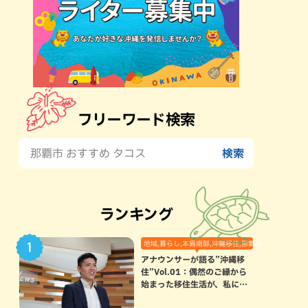
フリーワード検索
ランキング
地域,暮らし,本島南部,沖縄移住,那覇市
アナウンサーが語る”沖縄移
住”Vol.01：偶然のご縁から
始まった移住生活が、私にと
って120点満点になった理由