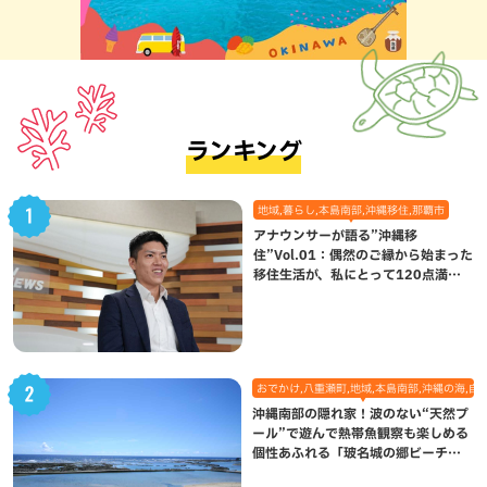
ランキング
地域,暮らし,本島南部,沖縄移住,那覇市
アナウンサーが語る”沖縄移
住”Vol.01：偶然のご縁から始まった
移住生活が、私にとって120点満点
になった理由
おでかけ,八重瀬町,地域,本島南部,沖縄の海,自
沖縄南部の隠れ家！波のない“天然プ
ール”で遊んで熱帯魚観察も楽しめる
個性あふれる「玻名城の郷ビーチ」
（八重瀬町）