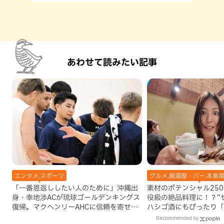
あわせて読みたい記事
エンタメ,スポーツ
グルメ,居酒屋・バー,本島南
「一番恩返ししたい人のために」沖縄出
素材のポテンシャル25
身・幸地渉ACが琉球ゴールデンキングス
役級の絶品料理に！？”
復帰。マクヘンリーAHCに信頼を寄せる
ハシゴ酒にもぴったり「
理由
亭」（那覇市）
Recommended by