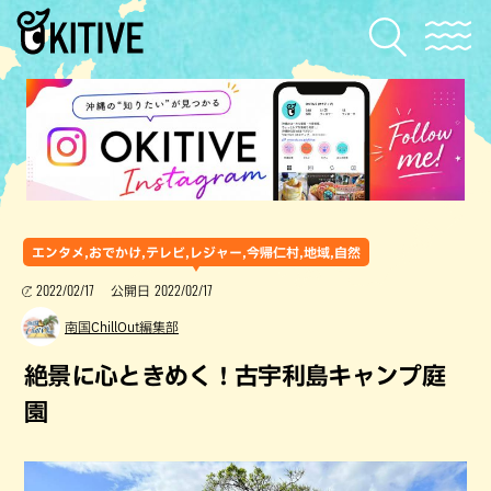
エンタメ,おでかけ,テレビ,レジャー,今帰仁村,地域,自然
2022/02/17
2022/02/17
公開日
南国ChillOut編集部
絶景に心ときめく！古宇利島キャンプ庭
園