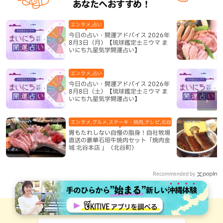
あなたへおすすめ！
エンタメ,占い
今日の占い・開運アドバイス 2026年
8月3日（月）【琉球鑑定士ミウマ ま
いにち九星気学開運占い】
エンタメ,占い
今日の占い・開運アドバイス 2026年
8月8日（土）【琉球鑑定士ミウマ ま
いにち九星気学開運占い】
エンタメ,グルメ,ステーキ・焼肉,テレビ,北谷町,地域,本島中部
胃もたれしない自慢の脂身！自社牧場
直送の豪華石垣牛焼肉セット「焼肉金
城 北谷本店 」（北谷町）
Recommended by