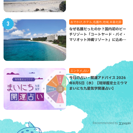
おでかけ,ホテル,名護市,地域,本島北部
なぜ名護だったのか？国内初のビー
チリゾート「コートヤード・バイ・
マリオット沖縄リゾート」に込めら
れた想い
エンタメ,占い
今日の占い・開運アドバイス 2026
年8月5日（水）【琉球鑑定士ミウマ
まいにち九星気学開運占い】
Recommended by