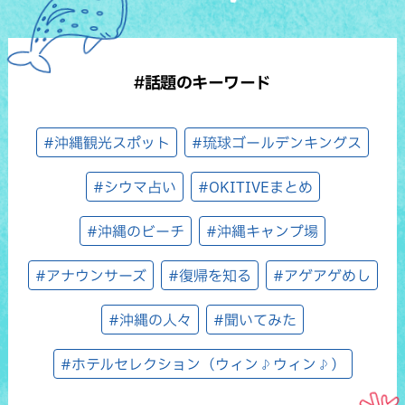
#話題のキーワード
#沖縄観光スポット
#琉球ゴールデンキングス
#シウマ占い
#OKITIVEまとめ
#沖縄のビーチ
#沖縄キャンプ場
#アナウンサーズ
#復帰を知る
#アゲアゲめし
#沖縄の人々
#聞いてみた
#ホテルセレクション（ウィン♪ウィン♪）