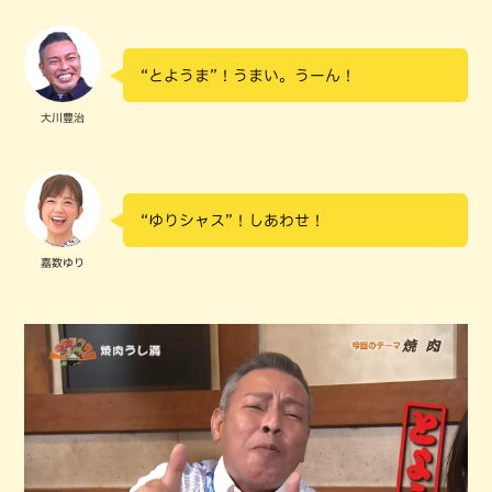
“とようま”！うまい。うーん！
大川豊治
“ゆりシャス”！しあわせ！
嘉数ゆり