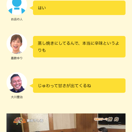
はい
お店の人
蒸し焼きにしてるんで、本当に辛味というよ
りも
嘉数ゆり
じゅわって甘さが出てくるね
大川豊治