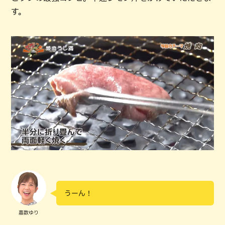
す。
うーん！
嘉数ゆり