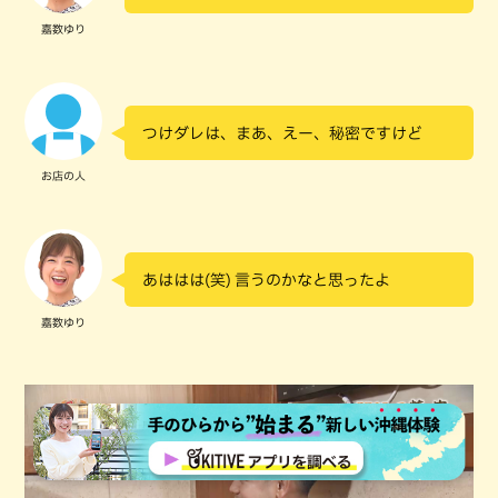
嘉数ゆり
つけダレは、まあ、えー、秘密ですけど
お店の人
あははは(笑) 言うのかなと思ったよ
嘉数ゆり