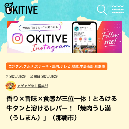
エンタメ,グルメ,ステーキ・焼肉,テレビ,地域,本島南部,那覇市
2025/08/29
2025/08/29
公開日
アゲアゲめし編集部
香り×旨味×食感が三位一体！とろける
牛タンと溶けるレバー！「焼肉うし満
（うしまん）」（那覇市）