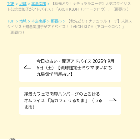
TOP
地域
本島南部
【秋先どり！ナチュラルコーデ】人気スタイリス
ト知念美加子がアドバイス！「AKOH KLOH（アコークロウ）」（那覇市 ）
TOP
地域
本島南部
那覇市
【秋先どり！ナチュラルコーデ】人気ス
タイリスト知念美加子がアドバイス！「AKOH KLOH（アコークロウ）」
（那覇市 ）
今日の占い・開運アドバイス 2025年9月
6日（土）【琉球鑑定士ミウマ まいにち
九星気学開運占い】
絶景カフェで肉厚ハンバーグのとろける
オムライス 「海カフェ うるたま 」（うる
ま市）