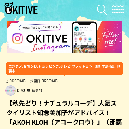
エンタメ,おでかけ,ショッピング,テレビ,ファッション,地域,本島南部,那
覇市
2025/09/05
2025/09/05
公開日
KUKURU編集部
【秋先どり！ナチュラルコーデ】人気ス
タイリスト知念美加子がアドバイス！
「AKOH KLOH（アコークロウ）」（那覇