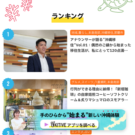
ランキング
地域,暮らし,本島南部,沖縄移住,那覇市
アナウンサーが語る”沖縄移
住”Vol.01：偶然のご縁から始まった
移住生活が、私にとって120点満点
になった理由
グルメ,スイーツ,八重瀬町,本島南部
行列ができる理由に納得！「新垣珈
琲」の自家焙煎コーヒーソフトクリ
ーム＆炙りマシュマロのスモアラテ
が絶品（八重瀬町）
エンタメ,占い