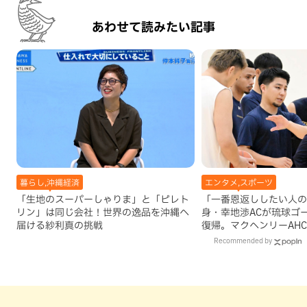
あわせて読みたい記事
暮らし,沖縄経済
エンタメ,スポーツ
「生地のスーパーしゃりま」と「ピレト
「一番恩返ししたい人の
リン」は同じ会社！世界の逸品を沖縄へ
身・幸地渉ACが琉球ゴ
届ける紗利真の挑戦
復帰。マクヘンリーAH
理由
Recommended by