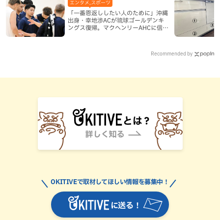
エンタメ,スポーツ
「一番恩返ししたい人のために」沖縄
出身・幸地渉ACが琉球ゴールデンキ
ングス復帰。マクヘンリーAHCに信頼
を寄せる理由
Recommended by
OKITIVEで取材してほしい情報を募集中！
に送る！