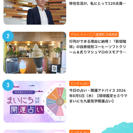
移住生活が、私にとって120点満点
になった理由
グルメ,スイーツ,八重瀬町,本島南部
行列ができる理由に納得！「新垣珈
琲」の自家焙煎コーヒーソフトクリ
ーム＆炙りマシュマロのスモアラテ
が絶品（八重瀬町）
エンタメ,占い
今日の占い・開運アドバイス 2026
年8月5日（水）【琉球鑑定士ミウマ
まいにち九星気学開運占い】
エンタメ,占い