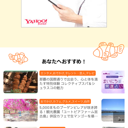
あなたへおすすめ！
エンタメ,おでかけ,タレント・芸人,テレビ
那覇の国際通りで出会う、心と体を満
たす特別体験 コレクティブスパ＆シ
ュラスコの魅力
おでかけ,カフェ,グルメ,スイーツ,自然
5,000本ものブーゲンビレアが咲き誇
る！観光農園「ユートピアファーム宮
古島」併設カフェで生マンゴーを堪能
（宮古島）