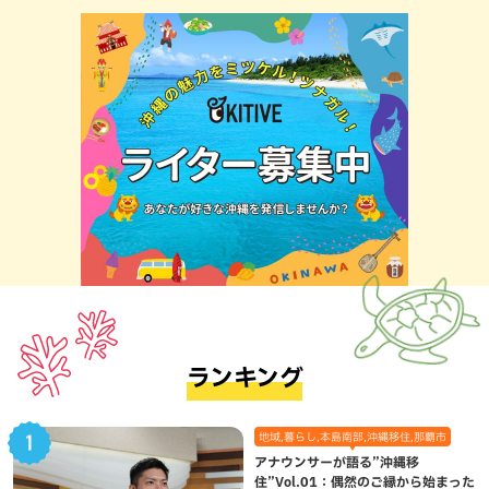
ランキング
地域,暮らし,本島南部,沖縄移住,那覇市
アナウンサーが語る”沖縄移
住”Vol.01：偶然のご縁から始まった