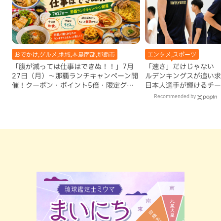
おでかけ,グルメ,地域,本島南部,那覇市
エンタメ,スポーツ
「腹が減っては仕事はできぬ！！」7月
「速さ」だけじゃない 
27日（月）〜那覇ランチキャンペーン開
ルデンキングスが追い求
催！クーポン・ポイント5倍・限定グッ
日本人選手が輝けるチー
ズが当たる12日間
Recommended by