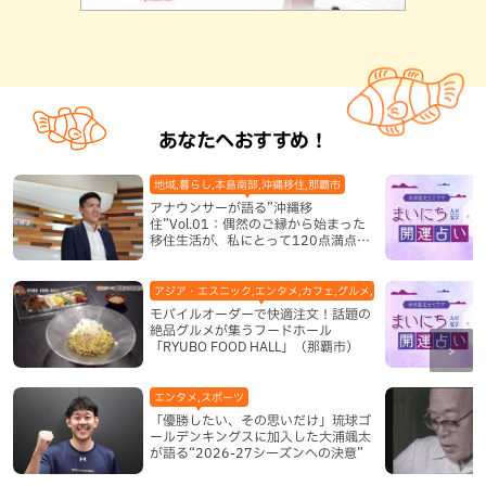
あなたへおすすめ！
地域,暮らし,本島南部,沖縄移住,那覇市
アナウンサーが語る”沖縄移
住”Vol.01：偶然のご縁から始まった
移住生活が、私にとって120点満点に
なった理由
アジア・エスニック,エンタメ,カフェ,グルメ,テレビ,中華,地域,本島
モバイルオーダーで快適注文！話題の
絶品グルメが集うフードホール
「RYUBO FOOD HALL」（那覇市）
エンタメ,スポーツ
「優勝したい、その思いだけ」琉球ゴ
ールデンキングスに加入した大浦颯太
が語る“2026-27シーズンへの決意”