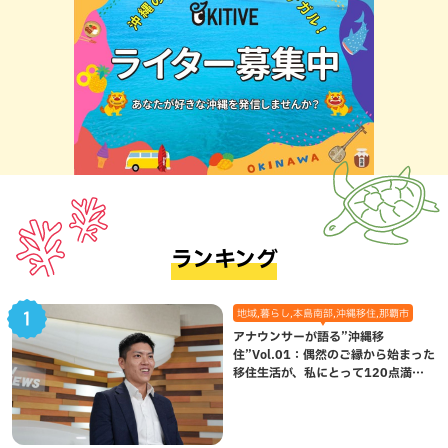
ランキング
地域,暮らし,本島南部,沖縄移住,那覇市
アナウンサーが語る”沖縄移
住”Vol.01：偶然のご縁から始まった
移住生活が、私にとって120点満点
になった理由