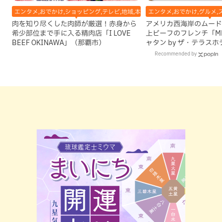
エンタメ,おでかけ,ショッピング,テレビ,地域,本島南部,那覇市
エンタメ,おでかけ,グルメ,
肉を知り尽くした肉師が厳選！赤身から
アメリカ西海岸のムード
希少部位まで手に入る精肉店「I LOVE
上ビーフのフレンチ「M
BEEF OKINAWA」（那覇市）
ャタン by ザ・テラスホ
Recommended by