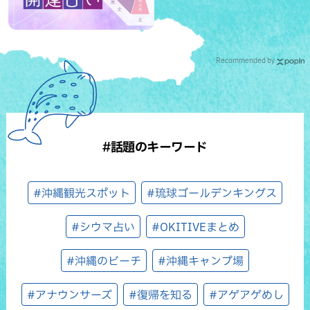
Recommended by
#話題のキーワード
#沖縄観光スポット
#琉球ゴールデンキングス
#シウマ占い
#OKITIVEまとめ
#沖縄のビーチ
#沖縄キャンプ場
#アナウンサーズ
#復帰を知る
#アゲアゲめし