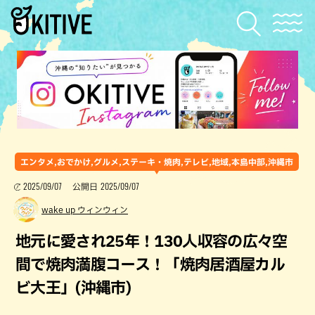
エンタメ,おでかけ,グルメ,ステーキ・焼肉,テレビ,地域,本島中部,沖縄市
2025/09/07
2025/09/07
公開日
wake up ウィンウィン
地元に愛され25年！130人収容の広々空
間で焼肉満腹コース！「焼肉居酒屋カル
ビ大王」(沖縄市)