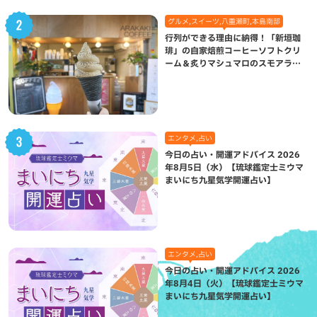
グルメ,スイーツ,八重瀬町,本島南部
行列ができる理由に納得！「新垣珈
琲」の自家焙煎コーヒーソフトクリ
ーム＆炙りマシュマロのスモアラテ
が絶品（八重瀬町）
エンタメ,占い
今日の占い・開運アドバイス 2026
年8月5日（水）【琉球鑑定士ミウマ
まいにち九星気学開運占い】
エンタメ,占い
今日の占い・開運アドバイス 2026
年8月4日（火）【琉球鑑定士ミウマ
まいにち九星気学開運占い】