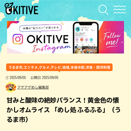
うるま市,エンタメ,グルメ,テレビ,地域,本島中部,洋食・西洋料理
2025/09/05
2025/09/05
公開日
アゲアゲめし編集部
甘みと酸味の絶妙バランス！黄金色の懐
かしオムライス 「めし処 ふるふる」（う
るま市）