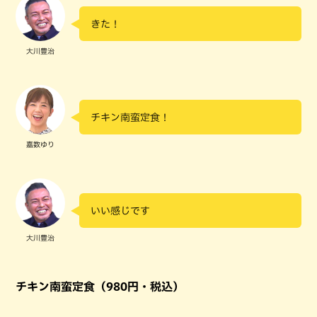
きた！
大川豊治
チキン南蛮定食！
嘉数ゆり
いい感じです
大川豊治
チキン南蛮定食（980円・税込）