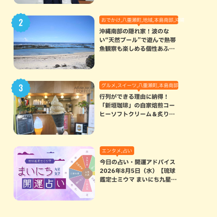
おでかけ,八重瀬町,地域,本島南部,沖縄の海,自然
沖縄南部の隠れ家！波のな
い“天然プール”で遊んで熱帯
魚観察も楽しめる個性あふれ
る「玻名城の郷ビーチ」（八
重瀬町）
グルメ,スイーツ,八重瀬町,本島南部
行列ができる理由に納得！
「新垣珈琲」の自家焙煎コー
ヒーソフトクリーム＆炙りマ
シュマロのスモアラテが絶品
（八重瀬町）
エンタメ,占い
今日の占い・開運アドバイス
2026年8月5日（水）【琉球
鑑定士ミウマ まいにち九星気
学開運占い】