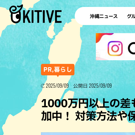
沖縄ニュース
グ
ラ
テイ
すし
沖
PR,暮らし
2025/09/09
2025/09/09
公開日
洋食・
1000万円以上の
ステー
加中！ 対策方法や
その他
ブッフェ