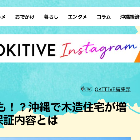
ルメ
おでかけ
暮らし
エンタメ
コラム
沖縄経済
ーメン
デート
沖縄そば
レシピ
スポーツ
ドライブ
SDGs
占い
クアウト
散歩
ファッション
カフェ
タレント・芸人
ソロ活
ローカルニュース
テレビ
・魚料理
自然
和食・日本料理
沖縄移住
イベント
子ども
沖縄旧暦行事
縄料理
歴史
アジア・エスニック
体験
中華
レジャー
イタリアン
アート
OKITIVE編集部
西洋料理
ショッピング
フレンチ
ホテル
差も！？沖縄で木造住宅が増
キ・焼肉
サウナ
焼鳥・串料理
公園
保証内容とは
の肉料理
沖縄の海
居酒屋・バー
・バイキング
スイーツ