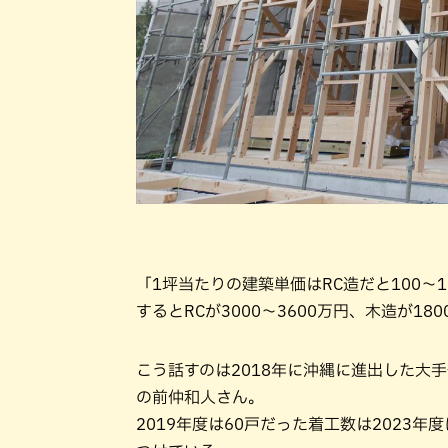
「1坪当たりの建築単価はRC造だと100～1
するとRCが3000～3600万円、木造が1
こう話すのは2018年に沖縄に進出した大
の前仲和人さん。
2019年度は60戸だった着工数は2023