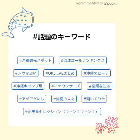
Recommended by
#話題のキーワード
#沖縄観光スポット
#琉球ゴールデンキングス
#シウマ占い
#OKITIVEまとめ
#沖縄のビーチ
#沖縄キャンプ場
#アナウンサーズ
#復帰を知る
#アゲアゲめし
#沖縄の人々
#聞いてみた
#ホテルセレクション（ウィン♪ウィン♪）