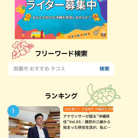
フリーワード検索
ランキング
地域,暮らし,本島南部,沖縄移住,那覇市
アナウンサーが語る”沖縄移
住”Vol.01：偶然のご縁から
始まった移住生活が、私にと
って120点満点になった理由