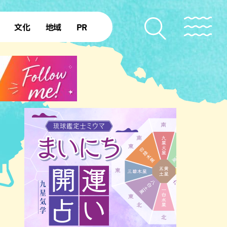
文化
地域
PR
復帰50年
本島北部
本島中部
本島南部
先島諸島
北部離島
南部離島