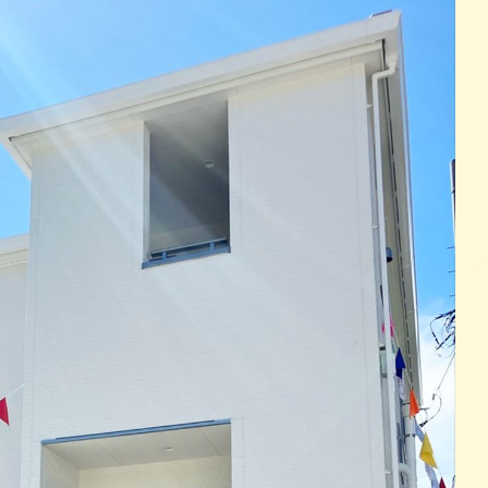
パン
カレー
バーガー
タコス・タコライス