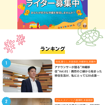
ランキング
地域,暮らし,本島南部,沖縄移住,那覇市
アナウンサーが語る”沖縄移
住”Vol.01：偶然のご縁から始まった
移住生活が、私にとって120点満点
になった理由
グルメ,スイーツ,八重瀬町,本島南部