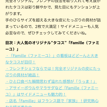
完全オリジナル。フレンチの技法を取り入れて考え抜か
れたタコスは彩り鮮やかで、見た目にもテンションが上
がります。
手のひらサイズを超える大きな皮にたっぷりの具材が詰
まっているので、2枚で大満足！サイドメニューも人気
必至なので、ぜひチェックしてみてくださいね。
目次：大人気のオリジナル”タコス”「Famille（ファミ
ーユ）」
・「Famille（ファミーユ）」の看板はどどーんと大き
なタコスが目印！
・フレンチシェフならでは！完全オリジナルの皮にたっ
ぷりの具材が絶品！
・ひと口食べた瞬間思わず溢れた感想が「うっま！」
・アサイーボウルやマラサダなど「Famille（ファミー
ユ）」はサイドメニューも魅力的！
・店名「Famille」はフランス語で「家族」！研究熱心