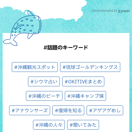
Recommended by
#話題のキーワード
#沖縄観光スポット
#琉球ゴールデンキングス
#シウマ占い
#OKITIVEまとめ
#沖縄のビーチ
#沖縄キャンプ場
#アナウンサーズ
#復帰を知る
#アゲアゲめし
#沖縄の人々
#聞いてみた