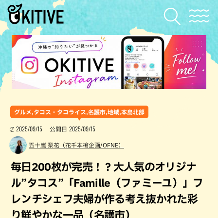
グルメ,タコス・タコライス,名護市,地域,本島北部
2025/09/15
2025/09/15
公開日
五十嵐 梨花（花千本槍企画/OFNE）
毎日200枚が完売！？大人気のオリジナ
ル”タコス”「Famille（ファミーユ）」フ
レンチシェフ夫婦が作る考え抜かれた彩
り鮮やかな一品（名護市）