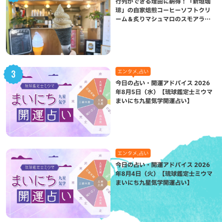
行列ができる理由に納得！「新垣珈
琲」の自家焙煎コーヒーソフトクリ
ーム＆炙りマシュマロのスモアラテ
が絶品（八重瀬町）
エンタメ,占い
今日の占い・開運アドバイス 2026
年8月5日（水）【琉球鑑定士ミウマ
まいにち九星気学開運占い】
エンタメ,占い
今日の占い・開運アドバイス 2026
年8月4日（火）【琉球鑑定士ミウマ
まいにち九星気学開運占い】