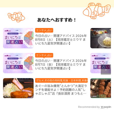
あなたへおすすめ！
エンタメ,占い
今日の占い・開運アドバイス 2026年
8月8日（土）【琉球鑑定士ミウマ ま
いにち九星気学開運占い】
エンタメ,占い
今日の占い・開運アドバイス 2026年
8月7日（金）【琉球鑑定士ミウマ ま
いにち九星気学開運占い】
グルメ,その他の肉料理,和食・日本料理,本島南部,那覇市
あぐーの旨み爆発“とんかつ”大満足ラ
ンチを堪能せよ！予約困難の人気“し
ゃぶしゃぶ”店『食彩酒房 まつもと』
平日限定でオープン（那覇市）
Recommended by