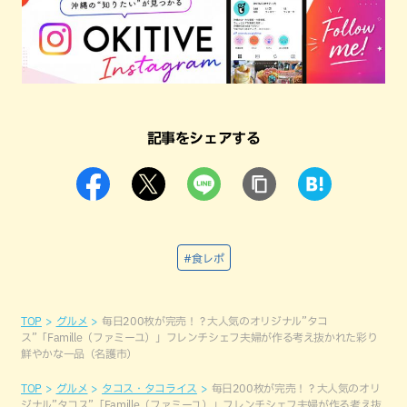
記事をシェアする
#食レポ
TOP
グルメ
毎日200枚が完売！？大人気のオリジナル”タコ
ス”「Famille（ファミーユ）」フレンチシェフ夫婦が作る考え抜かれた彩り
鮮やかな一品（名護市）
TOP
グルメ
タコス・タコライス
毎日200枚が完売！？大人気のオリ
ジナル”タコス”「Famille（ファミーユ）」フレンチシェフ夫婦が作る考え抜