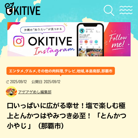
エンタメ,グルメ,その他の肉料理,テレビ,地域,本島南部,那覇市
2025/09/12
2025/09/12
公開日
アゲアゲめし編集部
口いっぱいに広がる幸せ！塩で楽しむ極
上とんかつはやみつき必至！ 「とんかつ
小やじ 」（那覇市）