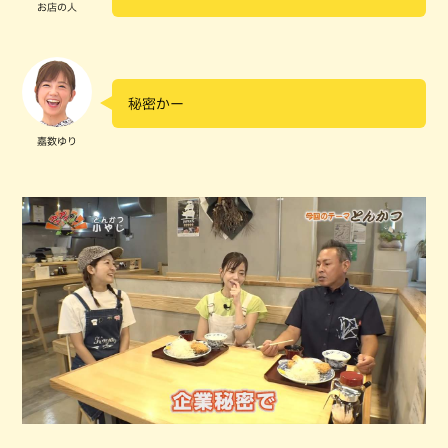
お店の人
秘密かー
嘉数ゆり