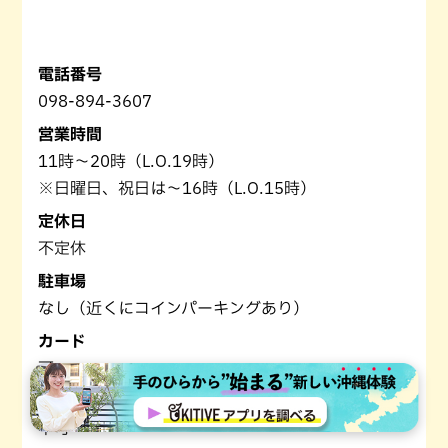
電話番号
098-894-3607
営業時間
11時～20時（L.O.19時）
※日曜日、祝日は～16時（L.O.15時）
定休日
不定休
駐車場
なし（近くにコインパーキングあり）
カード
可
電子マネー
不可