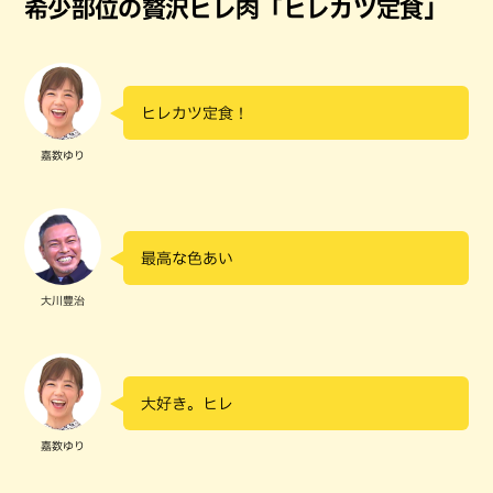
希少部位の贅沢ヒレ肉「ヒレカツ定食」
ヒレカツ定食！
嘉数ゆり
最高な色あい
大川豊治
大好き。ヒレ
嘉数ゆり