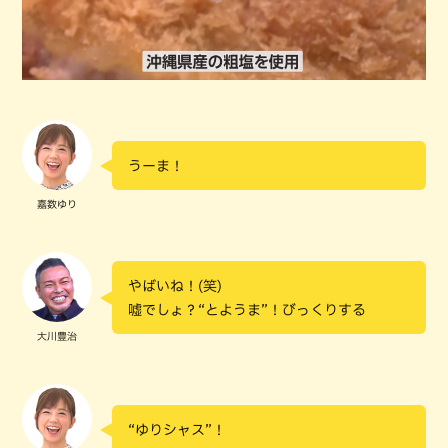
うーま！
嘉数ゆり
やばいね！(笑)
嘘でしょ？“とようま”！びっくりする
大川豊治
“ゆりシャス”！