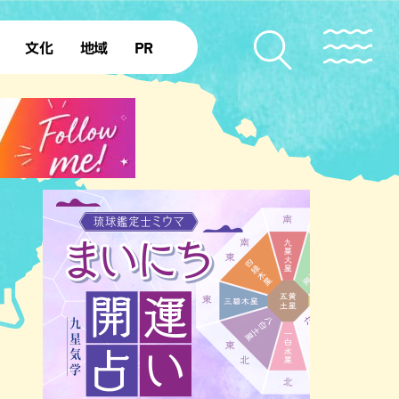
文化
地域
PR
復帰50年
本島北部
本島中部
本島南部
先島諸島
北部離島
南部離島