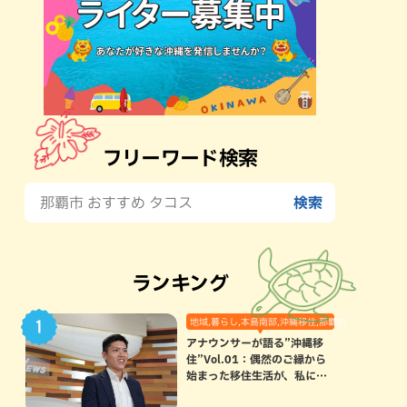
フリーワード検索
ランキング
地域,暮らし,本島南部,沖縄移住,那覇市
アナウンサーが語る”沖縄移
住”Vol.01：偶然のご縁から
始まった移住生活が、私にと
って120点満点になった理由