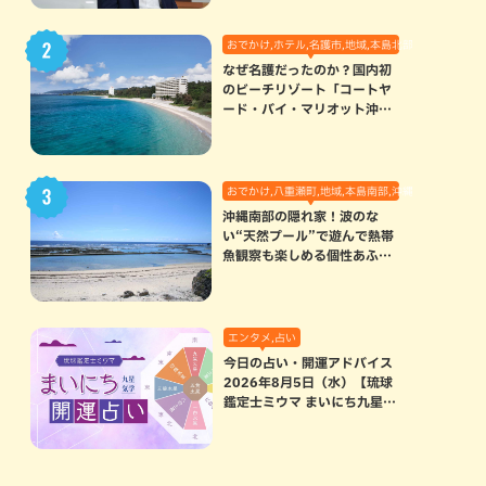
おでかけ,ホテル,名護市,地域,本島北部
なぜ名護だったのか？国内初
のビーチリゾート「コートヤ
ード・バイ・マリオット沖縄
リゾート」に込められた想い
おでかけ,八重瀬町,地域,本島南部,沖縄の海,自然
沖縄南部の隠れ家！波のな
い“天然プール”で遊んで熱帯
魚観察も楽しめる個性あふれ
る「玻名城の郷ビーチ」（八
重瀬町）
エンタメ,占い
今日の占い・開運アドバイス
2026年8月5日（水）【琉球
鑑定士ミウマ まいにち九星気
学開運占い】