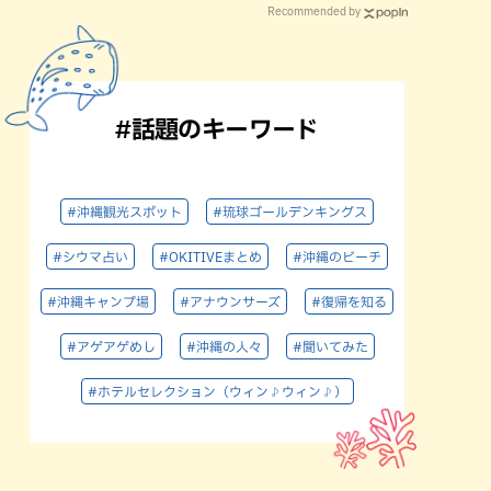
Recommended by
#話題のキーワード
#沖縄観光スポット
#琉球ゴールデンキングス
#シウマ占い
#OKITIVEまとめ
#沖縄のビーチ
#沖縄キャンプ場
#アナウンサーズ
#復帰を知る
#アゲアゲめし
#沖縄の人々
#聞いてみた
#ホテルセレクション（ウィン♪ウィン♪）