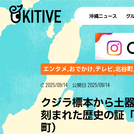
沖縄ニュース
グ
ラ
テイ
すし
沖
エンタメ,おでかけ,テレビ,北谷町
2025/09/14
2025/09/14
公開日
洋食・
クジラ標本から土
ステー
刻まれた歴史の証
その他
町）
ブッフェ