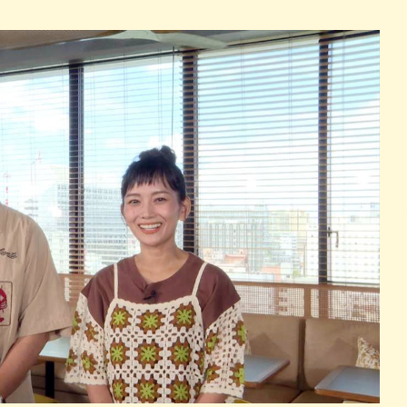
パン
カレー
バーガー
タコス・タコライス