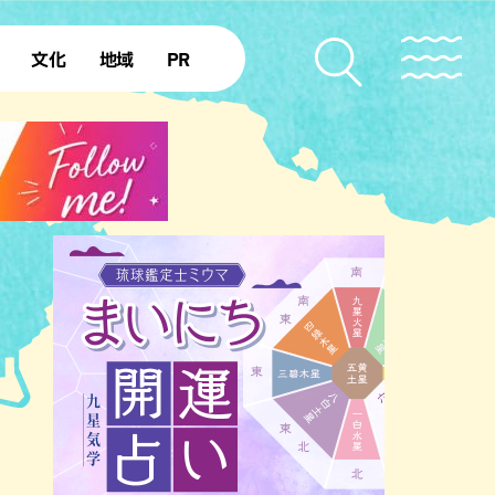
文化
地域
PR
復帰50年
本島北部
本島中部
本島南部
先島諸島
北部離島
南部離島