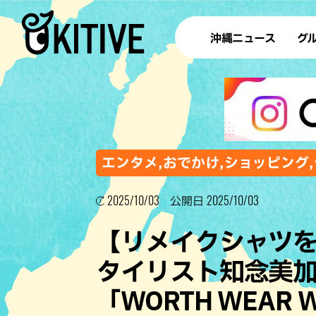
沖縄ニュース
グ
ラ
テイ
すし
沖
エンタメ,おでかけ,ショッピング,
2025/10/03
2025/10/03
公開日
洋食・
【リメイクシャツ
ステー
タイリスト知念美
その他
「WORTH WEAR
ブッフェ