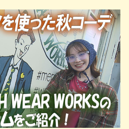
パン
カレー
バーガー
タコス・タコライス