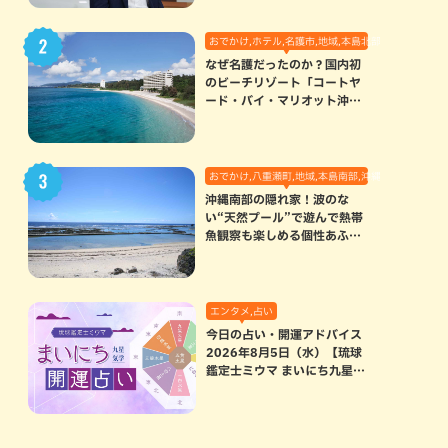
おでかけ,ホテル,名護市,地域,本島北部
なぜ名護だったのか？国内初
のビーチリゾート「コートヤ
ード・バイ・マリオット沖縄
リゾート」に込められた想い
おでかけ,八重瀬町,地域,本島南部,沖縄の海,自然
沖縄南部の隠れ家！波のな
い“天然プール”で遊んで熱帯
魚観察も楽しめる個性あふれ
る「玻名城の郷ビーチ」（八
重瀬町）
エンタメ,占い
今日の占い・開運アドバイス
2026年8月5日（水）【琉球
鑑定士ミウマ まいにち九星気
学開運占い】