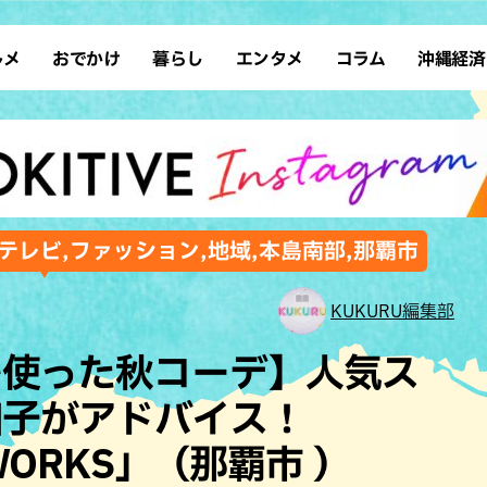
ルメ
おでかけ
暮らし
エンタメ
コラム
沖縄経済
ーメン
デート
沖縄そば
レシピ
スポーツ
ドライブ
SDGs
占い
クアウト
散歩
ファッション
カフェ
タレント・芸人
ソロ活
ローカルニュース
テレビ
・魚料理
自然
和食・日本料理
沖縄移住
イベント
子ども
沖縄旧暦行事
縄料理
歴史
アジア・エスニック
体験
テレビ,ファッション,地域,本島南部,那覇市
中華
レジャー
イタリアン
アート
KUKURU編集部
西洋料理
ショッピング
フレンチ
ホテル
を使った秋コーデ】人気ス
キ・焼肉
サウナ
焼鳥・串料理
公園
加子がアドバイス！
の肉料理
沖縄の海
居酒屋・バー
 WORKS」（那覇市 ）
・バイキング
スイーツ