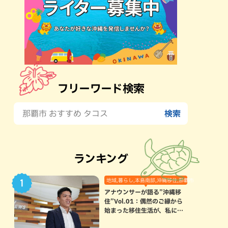
フリーワード検索
ランキング
地域,暮らし,本島南部,沖縄移住,那覇市
アナウンサーが語る”沖縄移
住”Vol.01：偶然のご縁から
始まった移住生活が、私にと
って120点満点になった理由