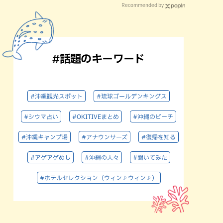
Recommended by
#話題のキーワード
#沖縄観光スポット
#琉球ゴールデンキングス
#シウマ占い
#OKITIVEまとめ
#沖縄のビーチ
#沖縄キャンプ場
#アナウンサーズ
#復帰を知る
#アゲアゲめし
#沖縄の人々
#聞いてみた
#ホテルセレクション（ウィン♪ウィン♪）