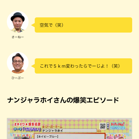
空気で（笑）
さーねー
これで５ｋｍ変わったらでーじよ！（笑）
ひーぷー
ナンジャラホイさんの爆笑エピソード