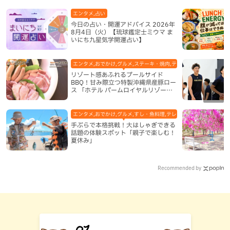
エンタメ,占い
今日の占い・開運アドバイス 2026年
8月4日（火）【琉球鑑定士ミウマ ま
いにち九星気学開運占い】
エンタメ,おでかけ,グルメ,ステーキ・焼肉,テレビ,ホテル,地域,本島
リゾート感あふれるプールサイド
BBQ！甘み際立つ特製沖縄県産豚ロー
ス 「ホテル パームロイヤルリゾート
国際通り」（那覇市）
エンタメ,おでかけ,グルメ,すし・魚料理,テレビ,体験,北谷町,地域,
手ぶらで本格挑戦！大はしゃぎできる
話題の体験スポット「親子で楽しむ！
夏休み」
Recommended by