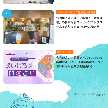
グルメ,スイーツ,八重瀬町,本島南部
行列ができる理由に納得！「新垣珈
琲」の自家焙煎コーヒーソフトクリ
ーム＆炙りマシュマロのスモアラテ
が絶品（八重瀬町）
エンタメ,占い
今日の占い・開運アドバイス 2026
年8月5日（水）【琉球鑑定士ミウマ
まいにち九星気学開運占い】
Recommended by