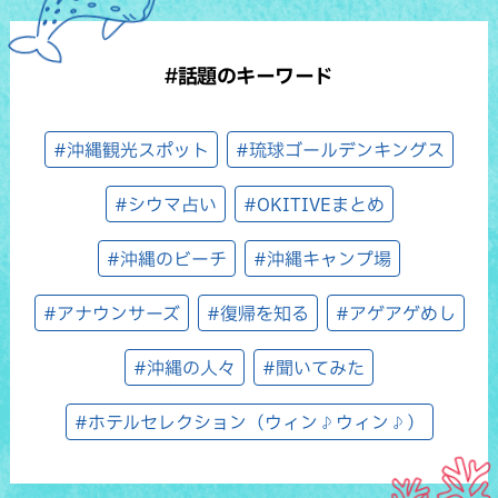
#話題のキーワード
#沖縄観光スポット
#琉球ゴールデンキングス
#シウマ占い
#OKITIVEまとめ
#沖縄のビーチ
#沖縄キャンプ場
#アナウンサーズ
#復帰を知る
#アゲアゲめし
#沖縄の人々
#聞いてみた
#ホテルセレクション（ウィン♪ウィン♪）