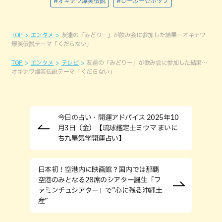
#オキナワ爆笑伝説
#ひーぷー☆ホップ
TOP
エンタメ
友達の「みどりー」が飲み会に参加した結果…オキナワ
爆笑伝説テーマ「くだらない」
TOP
エンタメ
テレビ
友達の「みどりー」が飲み会に参加した結果…
オキナワ爆笑伝説テーマ「くだらない」
今日の占い・開運アドバイス 2025年10
月3日（金）【琉球鑑定士ミウマ まいに
ち九星気学開運占い】
日本初！空港内に映画館？国内では那覇
空港のみとなる28席のシアター誕生「フ
ァミンチュシアター」で”心に残る沖縄土
産”