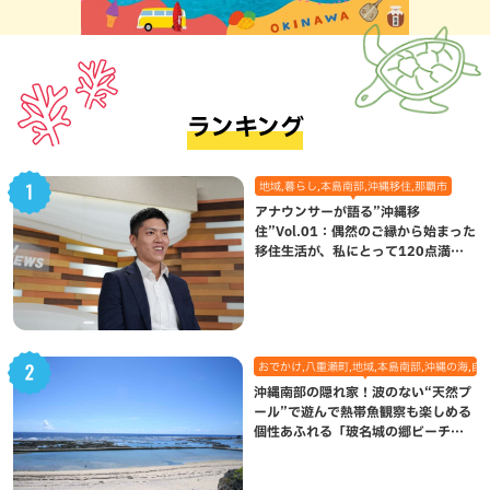
ランキング
地域,暮らし,本島南部,沖縄移住,那覇市
アナウンサーが語る”沖縄移
住”Vol.01：偶然のご縁から始まった
移住生活が、私にとって120点満点
になった理由
おでかけ,八重瀬町,地域,本島南部,沖縄の海,自
沖縄南部の隠れ家！波のない“天然プ
ール”で遊んで熱帯魚観察も楽しめる
個性あふれる「玻名城の郷ビーチ」
（八重瀬町）