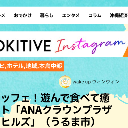
ルメ
おでかけ
暮らし
エンタメ
コラム
沖縄経済
ーメン
デート
沖縄そば
レシピ
スポーツ
ドライブ
SDGs
占い
クアウト
散歩
ファッション
カフェ
タレント・芸人
ソロ活
ローカルニュース
テレビ
・魚料理
自然
和食・日本料理
沖縄移住
イベント
子ども
沖縄旧暦行事
縄料理
歴史
アジア・エスニック
体験
ビ,ホテル,地域,本島中部
中華
レジャー
イタリアン
アート
wake up ウィンウィン
西洋料理
ショッピング
フレンチ
ホテル
ュッフェ！遊んで食べて癒
キ・焼肉
サウナ
焼鳥・串料理
公園
ト「ANAクラウンプラザ
の肉料理
沖縄の海
居酒屋・バー
まヒルズ」（うるま市）
・バイキング
スイーツ