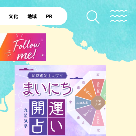
文化
地域
PR
復帰50年
本島北部
本島中部
本島南部
先島諸島
北部離島
南部離島