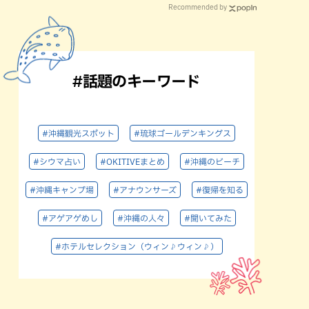
Recommended by
#話題のキーワード
#沖縄観光スポット
#琉球ゴールデンキングス
#シウマ占い
#OKITIVEまとめ
#沖縄のビーチ
#沖縄キャンプ場
#アナウンサーズ
#復帰を知る
#アゲアゲめし
#沖縄の人々
#聞いてみた
#ホテルセレクション（ウィン♪ウィン♪）