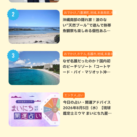
おでかけ,八重瀬町,地域,本島南部,沖縄の海,自然
沖縄南部の隠れ家！波のな
い“天然プール”で遊んで熱帯
魚観察も楽しめる個性あふれ
る「玻名城の郷ビーチ」（八
重瀬町）
おでかけ,ホテル,名護市,地域,本島北部
なぜ名護だったのか？国内初
のビーチリゾート「コートヤ
ード・バイ・マリオット沖縄
リゾート」に込められた想い
エンタメ,占い
今日の占い・開運アドバイス
2026年8月5日（水）【琉球
鑑定士ミウマ まいにち九星気
学開運占い】