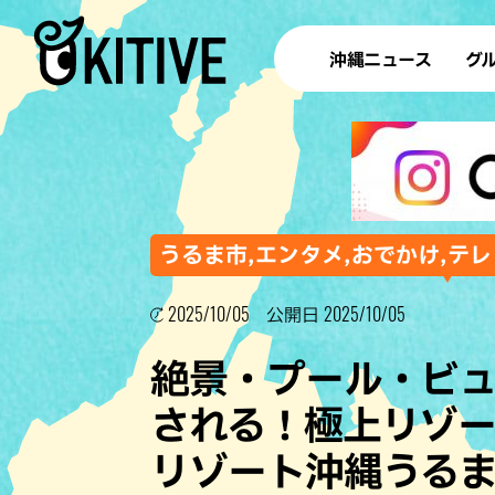
沖縄ニュース
グ
ラ
テイ
すし
沖
うるま市,エンタメ,おでかけ,テレ
2025/10/05
2025/10/05
公開日
洋食・
絶景・プール・ビ
ステー
される！極上リゾー
その他
リゾート沖縄うる
ブッフェ