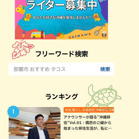
フリーワード検索
ランキング
地域,暮らし,本島南部,沖縄移住,那覇市
アナウンサーが語る”沖縄移
住”Vol.01：偶然のご縁から
始まった移住生活が、私にと
って120点満点になった理由