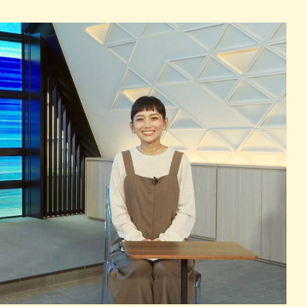
パン
カレー
バーガー
タコス・タコライス