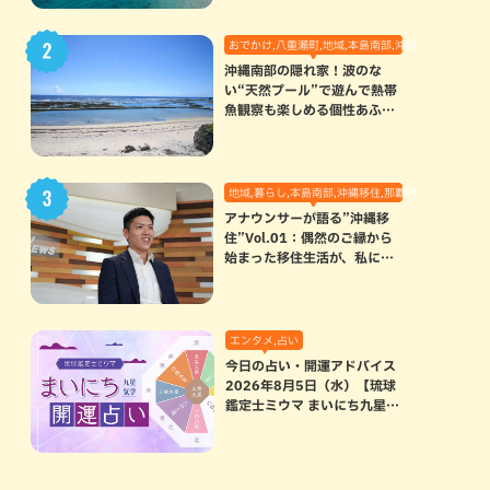
おでかけ,八重瀬町,地域,本島南部,沖縄の海,自然
沖縄南部の隠れ家！波のな
い“天然プール”で遊んで熱帯
魚観察も楽しめる個性あふれ
る「玻名城の郷ビーチ」（八
重瀬町）
地域,暮らし,本島南部,沖縄移住,那覇市
アナウンサーが語る”沖縄移
住”Vol.01：偶然のご縁から
始まった移住生活が、私にと
って120点満点になった理由
エンタメ,占い
今日の占い・開運アドバイス
2026年8月5日（水）【琉球
鑑定士ミウマ まいにち九星気
学開運占い】