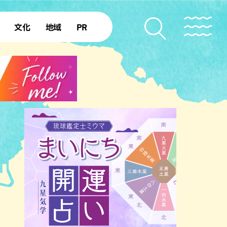
文化
地域
PR
復帰50年
本島北部
本島中部
本島南部
先島諸島
北部離島
南部離島