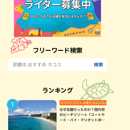
フリーワード検索
ランキング
おでかけ,ホテル,名護市,地域,本島北部
なぜ名護だったのか？国内初
のビーチリゾート「コートヤ
ード・バイ・マリオット沖縄
リゾート」に込められた想い