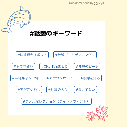
Recommended by
#話題のキーワード
#沖縄観光スポット
#琉球ゴールデンキングス
#シウマ占い
#OKITIVEまとめ
#沖縄のビーチ
#沖縄キャンプ場
#アナウンサーズ
#復帰を知る
#アゲアゲめし
#沖縄の人々
#聞いてみた
#ホテルセレクション（ウィン♪ウィン♪）