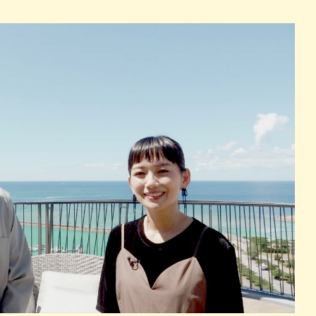
パン
カレー
バーガー
タコス・タコライス