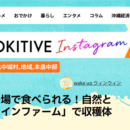
ルメ
おでかけ
暮らし
エンタメ
コラム
沖縄経済
ーメン
デート
沖縄そば
レシピ
スポーツ
ドライブ
SDGs
占い
クアウト
散歩
ファッション
カフェ
タレント・芸人
ソロ活
ローカルニュース
テレビ
・魚料理
自然
和食・日本料理
沖縄移住
イベント
子ども
沖縄旧暦行事
縄料理
歴史
アジア・エスニック
体験
北中城村,地域,本島中部
中華
レジャー
イタリアン
アート
wake up ウィンウィン
西洋料理
ショッピング
フレンチ
ホテル
の場で食べられる！自然と
キ・焼肉
サウナ
焼鳥・串料理
公園
ャインファーム」で収穫体
の肉料理
沖縄の海
居酒屋・バー
・バイキング
スイーツ