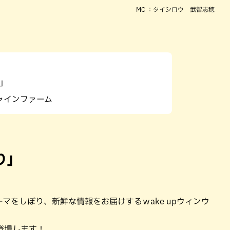
MC ：タイシロウ 武智志穂
」
ャインファーム
り」
マをしぼり、新鮮な情報をお届けするｗake upウィンウ
登場します！