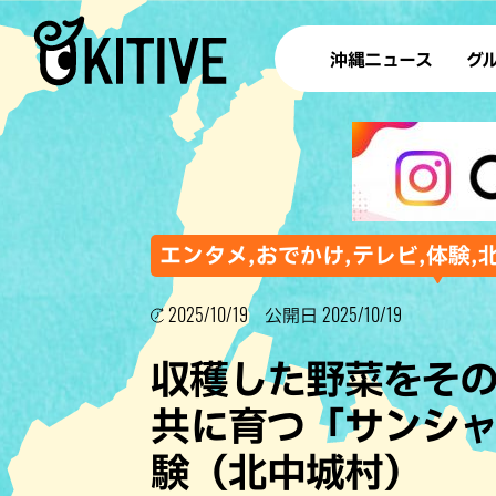
沖縄ニュース
グ
ラ
テイ
すし
沖
エンタメ,おでかけ,テレビ,体験,
2025/10/19
2025/10/19
公開日
洋食・
収穫した野菜をそ
ステー
共に育つ「サンシ
その他
験（北中城村）
ブッフェ