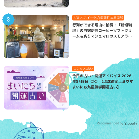
グルメ,スイーツ,八重瀬町,本島南部
行列ができる理由に納得！「新垣珈
琲」の自家焙煎コーヒーソフトクリ
ーム＆炙りマシュマロのスモアラテ
が絶品（八重瀬町）
エンタメ,占い
今日の占い・開運アドバイス 2026
年8月5日（水）【琉球鑑定士ミウマ
まいにち九星気学開運占い】
Recommended by