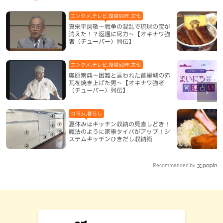
エンタメ,テレビ,復帰50年,文化
真栄平房敬～戦争の混乱で琉球の宝が
消えた！？返還に尽力～【オキナワ強
者（チューバー）列伝】
エンタメ,テレビ,復帰50年,文化
奥原崇典～困難と言われた首里城の赤
瓦を焼き上げた男～【オキナワ強者
（チューバー）列伝】
コラム,暮らし
夏休みはキッチン収納の見直しどき！
魔法のように家事タイパがアップ！シ
ステムキッチンひきだし収納術
Recommended by