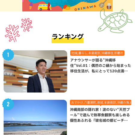
ランキング
地域,暮らし,本島南部,沖縄移住,那覇市
アナウンサーが語る”沖縄移
住”Vol.01：偶然のご縁から始まった
移住生活が、私にとって120点満点
になった理由
おでかけ,八重瀬町,地域,本島南部,沖縄の海,自
沖縄南部の隠れ家！波のない“天然プ
ール”で遊んで熱帯魚観察も楽しめる
個性あふれる「玻名城の郷ビーチ」
（八重瀬町）