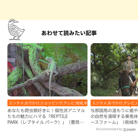
あわせて読みたい記事
エンタメ,おでかけ,ショッピング,テレビ,地域,本島南部,豊見城市
エンタメ,おでかけ,テレビ,
あなたも爬虫類好きに！個性派アニマル
与那国馬の温もりに癒や
たちの魅力にハマる「REPTILE
の自然を満喫する乗馬体
PARK（レプタイル パーク）」（豊見城
ースファーム」（南城市
市）
Recommended by