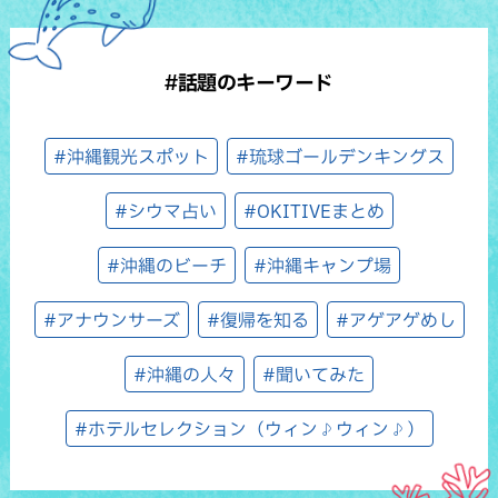
#話題のキーワード
#沖縄観光スポット
#琉球ゴールデンキングス
#シウマ占い
#OKITIVEまとめ
#沖縄のビーチ
#沖縄キャンプ場
#アナウンサーズ
#復帰を知る
#アゲアゲめし
#沖縄の人々
#聞いてみた
#ホテルセレクション（ウィン♪ウィン♪）