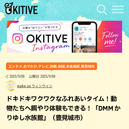
エンタメ,おでかけ,テレビ,体験,地域,本島南部,豊見城市
2025/11/09
2025/11/09
公開日
wake up ウィンウィン
ドキドキワクワクなふれあいタイム！動
物たちへ餌やり体験もできる！「DMM か
りゆし水族館」（豊見城市）