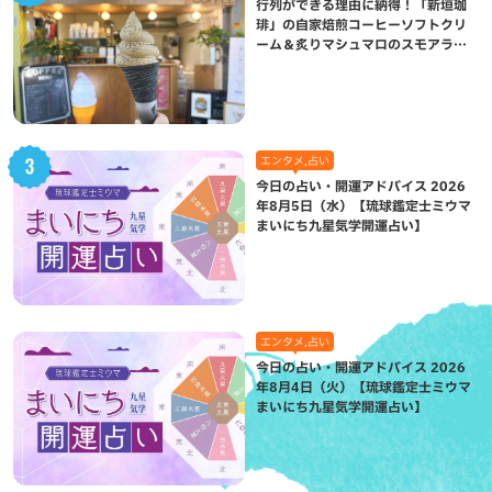
行列ができる理由に納得！「新垣珈
琲」の自家焙煎コーヒーソフトクリ
ーム＆炙りマシュマロのスモアラテ
が絶品（八重瀬町）
エンタメ,占い
今日の占い・開運アドバイス 2026
年8月5日（水）【琉球鑑定士ミウマ
まいにち九星気学開運占い】
エンタメ,占い
今日の占い・開運アドバイス 2026
年8月4日（火）【琉球鑑定士ミウマ
まいにち九星気学開運占い】