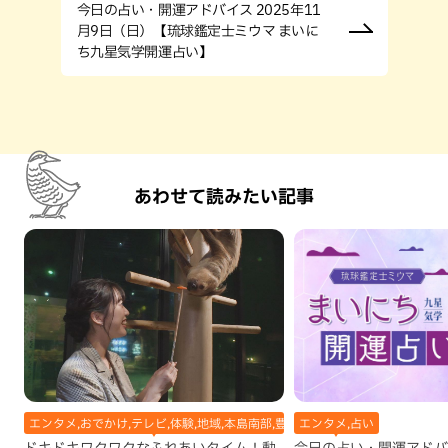
今日の占い・開運アドバイス 2025年11
月9日（日）【琉球鑑定士ミウマ まいに
ち九星気学開運占い】
あわせて読みたい記事
エンタメ,おでかけ,テレビ,体験,地域,本島南部,豊見城市
エンタメ,占い
ドキドキワクワクなふれあいタイム！動
今日の占い・開運アドバイ