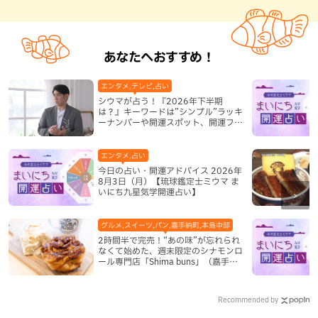
あなたへおすすめ！
エンタメ,テレビ,占い
シウマが占う！『2026年下半期
は？』キーワードは”シンプル”ラッキ
ーナンバーや開運スポット、開運フー
ドも紹介
エンタメ,占い
今日の占い・開運アドバイス 2026年
8月3日（月）【琉球鑑定士ミウマ ま
いにち九星気学開運占い】
グルメ,スイーツ,パン,嘉手納町,本島中部
2時間半で完売！“あの味”が忘れられ
なくて始めた、週末限定のシナモンロ
ール専門店「Shima buns」（嘉手納
町）
Recommended by