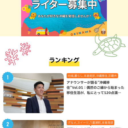
ランキング
地域,暮らし,本島南部,沖縄移住,那覇市
アナウンサーが語る”沖縄移
住”Vol.01：偶然のご縁から始まった
移住生活が、私にとって120点満点
になった理由
グルメ,スイーツ,八重瀬町,本島南部