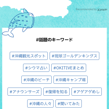
Recommended by
#話題のキーワード
#沖縄観光スポット
#琉球ゴールデンキングス
#シウマ占い
#OKITIVEまとめ
#沖縄のビーチ
#沖縄キャンプ場
#アナウンサーズ
#復帰を知る
#アゲアゲめし
#沖縄の人々
#聞いてみた