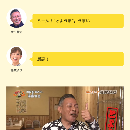
うーん！“とようま”。うまい
大川豊治
最高！
嘉数ゆり