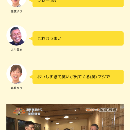
うわー(笑)
嘉数ゆり
これはうまい
大川豊治
おいしすぎて笑いが出てくる(笑) マジで
嘉数ゆり