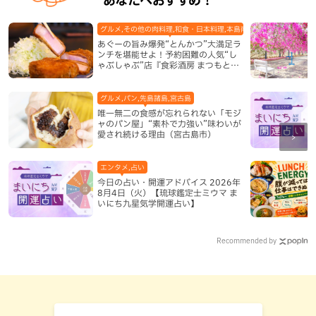
グルメ,その他の肉料理,和食・日本料理,本島南部,那覇市
あぐーの旨み爆発“とんかつ”大満足ラ
ンチを堪能せよ！予約困難の人気“し
ゃぶしゃぶ”店『食彩酒房 まつもと』
平日限定でオープン（那覇市）
グルメ,パン,先島諸島,宮古島
唯一無二の食感が忘れられない「モジ
ャのパン屋」“素朴で力強い”味わいが
愛され続ける理由（宮古島市）
エンタメ,占い
今日の占い・開運アドバイス 2026年
8月4日（火）【琉球鑑定士ミウマ ま
いにち九星気学開運占い】
Recommended by