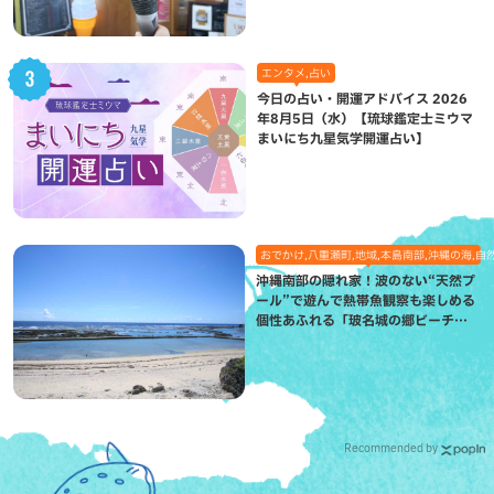
エンタメ,占い
今日の占い・開運アドバイス 2026
年8月5日（水）【琉球鑑定士ミウマ
まいにち九星気学開運占い】
おでかけ,八重瀬町,地域,本島南部,沖縄の海,自
沖縄南部の隠れ家！波のない“天然プ
ール”で遊んで熱帯魚観察も楽しめる
個性あふれる「玻名城の郷ビーチ」
（八重瀬町）
Recommended by