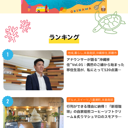
ランキング
地域,暮らし,本島南部,沖縄移住,那覇市
アナウンサーが語る”沖縄移
住”Vol.01：偶然のご縁から始まった
移住生活が、私にとって120点満点
になった理由
グルメ,スイーツ,八重瀬町,本島南部
行列ができる理由に納得！「新垣珈
琲」の自家焙煎コーヒーソフトクリ
ーム＆炙りマシュマロのスモアラテ
が絶品（八重瀬町）