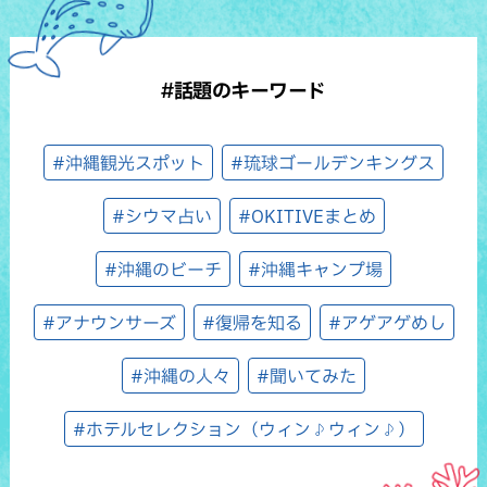
#話題のキーワード
#沖縄観光スポット
#琉球ゴールデンキングス
#シウマ占い
#OKITIVEまとめ
#沖縄のビーチ
#沖縄キャンプ場
#アナウンサーズ
#復帰を知る
#アゲアゲめし
#沖縄の人々
#聞いてみた
#ホテルセレクション（ウィン♪ウィン♪）