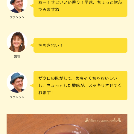
おー！すごいいい香り！早速、ちょっと飲ん
でみますね
ヴァンソン
色もきれい！
澪花
ザクロの味がして、めちゃくちゃおいしい
し、ちょっとした酸味が、スッキリさせてく
れます！
ヴァンソン