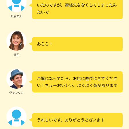
いたのですが、連絡先をなくしてしまったみ
たいで
お店の人
あらら！
澪花
ご覧になってたら、お店に遊びにきてくださ
い！ちょーおいしい、ぶくぶく茶があります
ヴァンソン
うれしいです。ありがとうございます