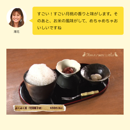
すごい！すごい月桃の香りと味がします。そ
のあと、お米の風味がして、めちゃめちゃお
いしいですね
澪花