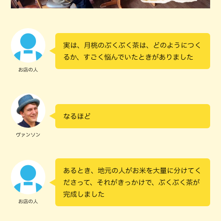
実は、月桃のぶくぶく茶は、どのようにつく
るか、すごく悩んでいたときがありました
お店の人
なるほど
ヴァンソン
あるとき、地元の人がお米を大量に分けてく
ださって、それがきっかけで、ぶくぶく茶が
完成しました
お店の人