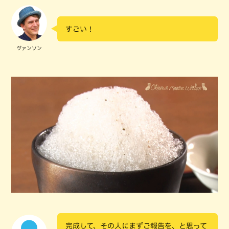
すごい！
ヴァンソン
完成して、その人にまずご報告を、と思って