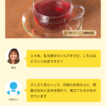
じゃあ、私も飲みたいんですけど、こちらは
どういうお茶ですか？
澪花
ぶくぶく茶といって、月桃のお茶の上に、県
産のお米と玄米を煎れて、煮立てたものをの
せています
お店の人