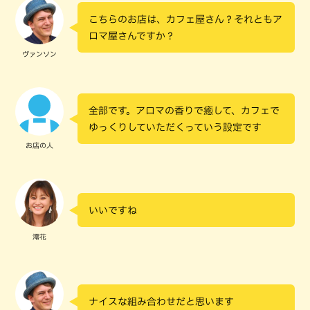
こちらのお店は、カフェ屋さん？それともア
ロマ屋さんですか？
ヴァンソン
全部です。アロマの香りで癒して、カフェで
ゆっくりしていただくっていう設定です
お店の人
いいですね
澪花
ナイスな組み合わせだと思います