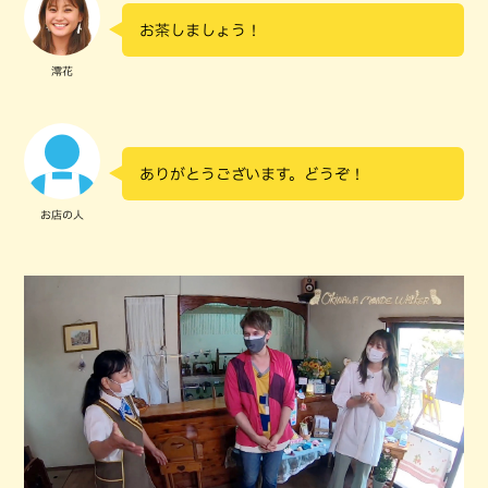
お茶しましょう！
澪花
ありがとうございます。どうぞ！
お店の人