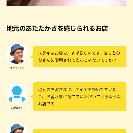
地元のあたたかさを感じられるお店
ステキなお店で、すばらしいです。きっとみ
なさんに愛用されてるんじゃないですか？
ヴァンソン
地元のお客さまに、アイデアをいただいた
り、お客さまに育てていただいているような
お店です
お店の人