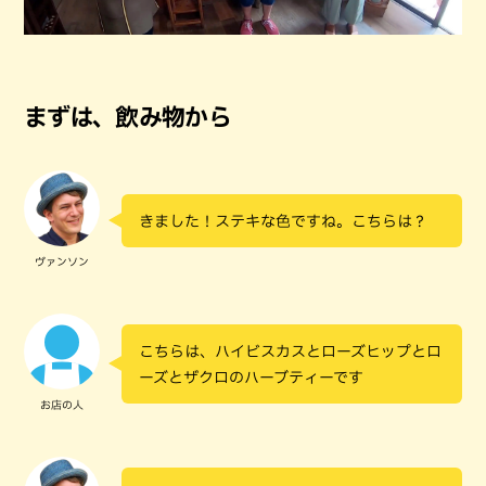
まずは、飲み物から
きました！ステキな色ですね。こちらは？
ヴァンソン
こちらは、ハイビスカスとローズヒップとロ
ーズとザクロのハーブティーです
お店の人