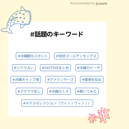
Recommended by
#話題のキーワード
#沖縄観光スポット
#琉球ゴールデンキングス
#シウマ占い
#OKITIVEまとめ
#沖縄のビーチ
#沖縄キャンプ場
#アナウンサーズ
#復帰を知る
#アゲアゲめし
#沖縄の人々
#聞いてみた
#ホテルセレクション（ウィン♪ウィン♪）