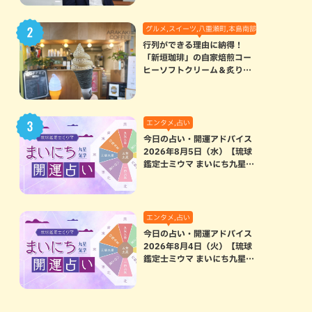
グルメ,スイーツ,八重瀬町,本島南部
行列ができる理由に納得！
「新垣珈琲」の自家焙煎コー
ヒーソフトクリーム＆炙りマ
シュマロのスモアラテが絶品
（八重瀬町）
エンタメ,占い
今日の占い・開運アドバイス
2026年8月5日（水）【琉球
鑑定士ミウマ まいにち九星気
学開運占い】
エンタメ,占い
今日の占い・開運アドバイス
2026年8月4日（火）【琉球
鑑定士ミウマ まいにち九星気
学開運占い】