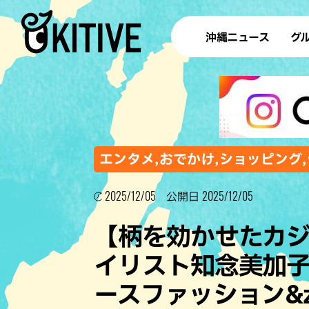
沖縄ニュース
グ
ラ
テイ
すし
沖
エンタメ,おでかけ,ショッピング,
2025/12/05
2025/12/05
公開日
洋食・
【柄を効かせたカ
ステー
イリスト知念美加
その他
ースファッション&za
ブッフェ