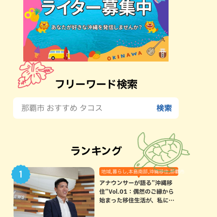
フリーワード検索
ランキング
地域,暮らし,本島南部,沖縄移住,那覇市
アナウンサーが語る”沖縄移
住”Vol.01：偶然のご縁から
始まった移住生活が、私にと
って120点満点になった理由