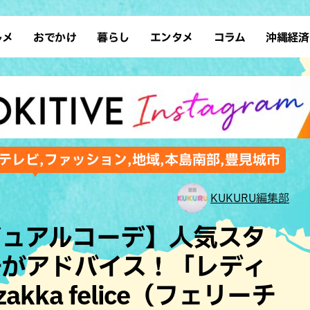
ルメ
おでかけ
暮らし
エンタメ
コラム
沖縄経済
ーメン
デート
沖縄そば
レシピ
スポーツ
ドライブ
SDGs
占い
クアウト
散歩
ファッション
カフェ
タレント・芸人
ソロ活
ローカルニュース
テレビ
・魚料理
自然
和食・日本料理
沖縄移住
イベント
子ども
沖縄旧暦行事
縄料理
歴史
アジア・エスニック
体験
テレビ,ファッション,地域,本島南部,豊見城市
中華
レジャー
イタリアン
アート
KUKURU編集部
西洋料理
ショッピング
フレンチ
ホテル
ジュアルコーデ】人気スタ
キ・焼肉
サウナ
焼鳥・串料理
公園
子がアドバイス！「レディ
の肉料理
沖縄の海
居酒屋・バー
kka felice（フェリーチ
・バイキング
スイーツ