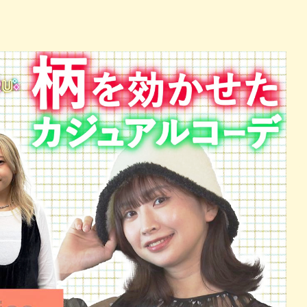
パン
カレー
）
バーガー
タコス・タコライス