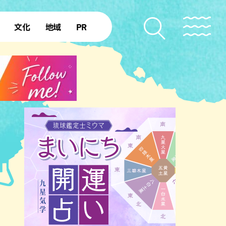
文化
地域
PR
復帰50年
本島北部
本島中部
本島南部
先島諸島
北部離島
南部離島