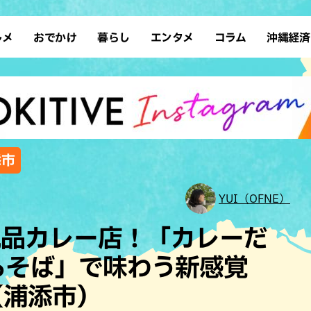
ルメ
おでかけ
暮らし
エンタメ
コラム
沖縄経済
ーメン
デート
沖縄そば
レシピ
スポーツ
ドライブ
SDGs
占い
クアウト
散歩
ファッション
カフェ
タレント・芸人
ソロ活
ローカルニュース
テレビ
・魚料理
自然
和食・日本料理
沖縄移住
イベント
子ども
沖縄旧暦行事
縄料理
歴史
アジア・エスニック
体験
添市
中華
レジャー
イタリアン
アート
YUI（OFNE）
西洋料理
ショッピング
フレンチ
ホテル
絶品カレー店！「カレーだ
キ・焼肉
サウナ
焼鳥・串料理
公園
しろそば」で味わう新感覚
の肉料理
沖縄の海
居酒屋・バー
（浦添市）
・バイキング
スイーツ