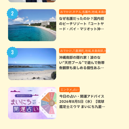
おでかけ,ホテル,名護市,地域,本島北部
なぜ名護だったのか？国内初
のビーチリゾート「コートヤ
ード・バイ・マリオット沖縄
リゾート」に込められた想い
おでかけ,八重瀬町,地域,本島南部,沖縄の海,自然
沖縄南部の隠れ家！波のな
い“天然プール”で遊んで熱帯
魚観察も楽しめる個性あふれ
る「玻名城の郷ビーチ」（八
重瀬町）
エンタメ,占い
今日の占い・開運アドバイス
2026年8月5日（水）【琉球
鑑定士ミウマ まいにち九星気
学開運占い】