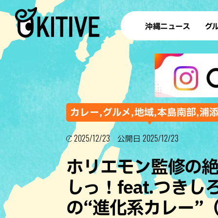
沖縄ニュース
グ
ラ
テイ
すし
沖
カレー,グルメ,地域,本島南部,浦
2025/12/23
2025/12/23
公開日
洋食・
ホリエモン監修の
ステー
しっ！feat.つき
その他
の“進化系カレー”
ブッフェ