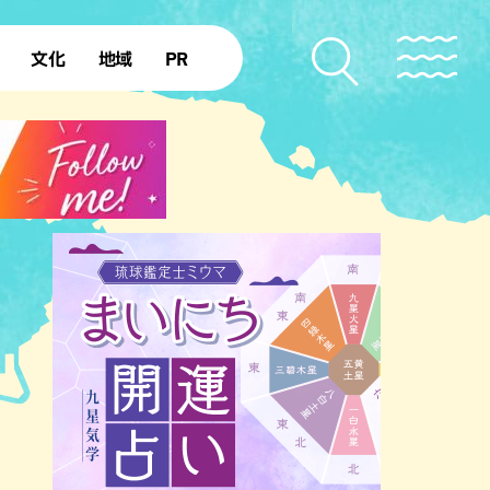
文化
地域
PR
復帰50年
本島北部
本島中部
本島南部
先島諸島
北部離島
南部離島