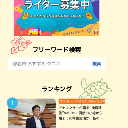
フリーワード検索
ランキング
地域,暮らし,本島南部,沖縄移住,那覇市
アナウンサーが語る”沖縄移
住”Vol.01：偶然のご縁から
始まった移住生活が、私にと
って120点満点になった理由