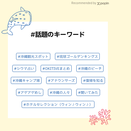
Recommended by
#話題のキーワード
#沖縄観光スポット
#琉球ゴールデンキングス
#シウマ占い
#OKITIVEまとめ
#沖縄のビーチ
#沖縄キャンプ場
#アナウンサーズ
#復帰を知る
#アゲアゲめし
#沖縄の人々
#聞いてみた
#ホテルセレクション（ウィン♪ウィン♪）