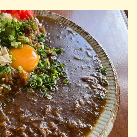
パン
カレー
バーガー
タコス・タコライス