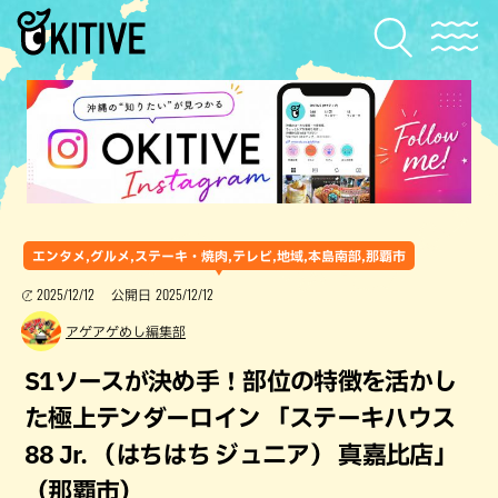
エンタメ,グルメ,ステーキ・焼肉,テレビ,地域,本島南部,那覇市
2025/12/12
2025/12/12
公開日
アゲアゲめし編集部
S1ソースが決め手！部位の特徴を活かし
た極上テンダーロイン 「ステーキハウス
88 Jr. （はちはち ジュニア） 真嘉比店」
（那覇市）