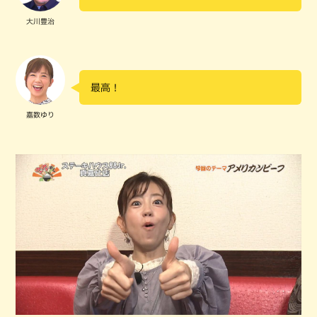
大川豊治
最高！
嘉数ゆり