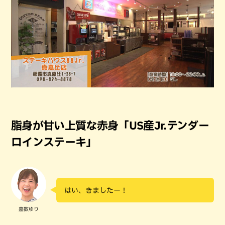
脂身が甘い上質な赤身「US産Jr.テンダー
ロインステーキ」
はい、きましたー！
嘉数ゆり