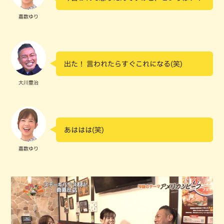
嘉数ゆり
出た！ 言われたらすぐこれになる(笑)
大川豊治
あははは(笑)
嘉数ゆり