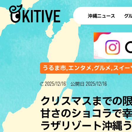
沖縄ニュース
グ
ラ
テイ
すし
沖
うるま市,エンタメ,グルメ,スイー
2025/12/16
2025/12/16
公開日
洋食・
クリスマスまでの
ステー
甘さのショコラで幸
その他
ラザリゾート沖縄
ブッフェ