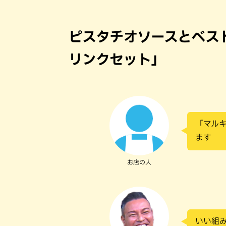
ピスタチオソースとベス
リンクセット」
「マル
ます
お店の人
いい組