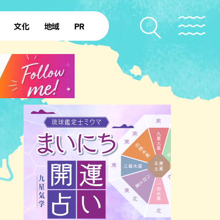
文化
地域
PR
復帰50年
本島北部
本島中部
本島南部
先島諸島
北部離島
南部離島