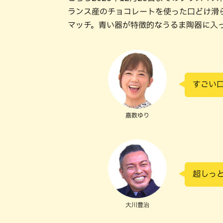
ランス産のチョコレートを使った口どけ滑
マッチ。青い器が特徴的なうるま陶器に入
すごい
嘉数ゆり
超しっ
大川豊治