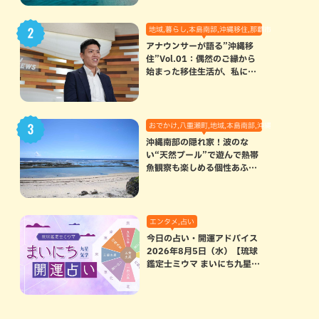
地域,暮らし,本島南部,沖縄移住,那覇市
アナウンサーが語る”沖縄移
住”Vol.01：偶然のご縁から
始まった移住生活が、私にと
って120点満点になった理由
おでかけ,八重瀬町,地域,本島南部,沖縄の海,自然
沖縄南部の隠れ家！波のな
い“天然プール”で遊んで熱帯
魚観察も楽しめる個性あふれ
る「玻名城の郷ビーチ」（八
重瀬町）
エンタメ,占い
今日の占い・開運アドバイス
2026年8月5日（水）【琉球
鑑定士ミウマ まいにち九星気
学開運占い】