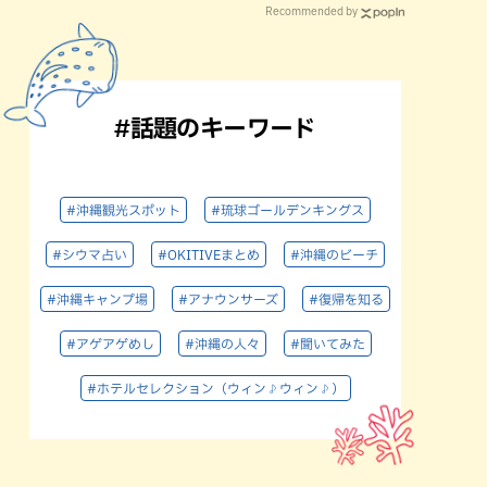
Recommended by
#話題のキーワード
#沖縄観光スポット
#琉球ゴールデンキングス
#シウマ占い
#OKITIVEまとめ
#沖縄のビーチ
#沖縄キャンプ場
#アナウンサーズ
#復帰を知る
#アゲアゲめし
#沖縄の人々
#聞いてみた
#ホテルセレクション（ウィン♪ウィン♪）