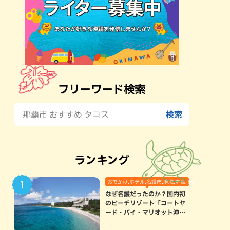
フリーワード検索
ランキング
おでかけ,ホテル,名護市,地域,本島北部
なぜ名護だったのか？国内初
のビーチリゾート「コートヤ
ード・バイ・マリオット沖縄
リゾート」に込められた想い