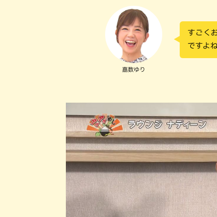
すごく
ですよ
嘉数ゆり