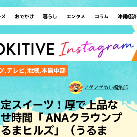
ルメ
おでかけ
暮らし
エンタメ
コラム
沖縄経済
ーメン
デート
沖縄そば
レシピ
スポーツ
ドライブ
SDGs
占い
クアウト
散歩
ファッション
カフェ
タレント・芸人
ソロ活
ローカルニュース
テレビ
・魚料理
自然
和食・日本料理
沖縄移住
イベント
子ども
沖縄旧暦行事
縄料理
歴史
アジア・エスニック
体験
ツ,テレビ,地域,本島中部
中華
レジャー
イタリアン
アート
アゲアゲめし編集部
西洋料理
ショッピング
フレンチ
ホテル
限定スイーツ！厚で上品な
キ・焼肉
サウナ
焼鳥・串料理
公園
せ時間「 ANAクラウンプ
の肉料理
沖縄の海
居酒屋・バー
うるまヒルズ」（うるま
・バイキング
スイーツ