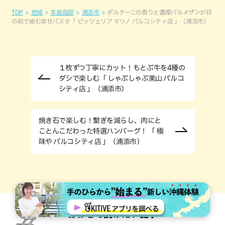
TOP
地域
本島南部
浦添市
ポルチーニの香りと濃厚パルメザンが目
の前で絡む幸せパスタ「 ピッツェリア マリノ パルコシティ店 」（浦添市）
１枚ずつ丁寧にカット！もとぶ牛を4種の
ダシで楽しむ「 しゃぶしゃぶ美山 パルコ
シティ店 」（浦添市）
焼き石で楽しむ！繋ぎを減らし、肉にと
ことんこだわった特選ハンバーグ！ 「 極
味や パルコシティ店 」（浦添市）
あわせて読みたい記事