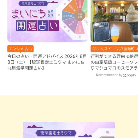
エンタメ,占い
グルメ,スイーツ,八重瀬町,
今日の占い・開運アドバイス 2026年8月
行列ができる理由に納得
8日（土）【琉球鑑定士ミウマ まいにち
の自家焙煎コーヒーソフ
九星気学開運占い】
りマシュマロのスモアラ
瀬町）
Recommended by