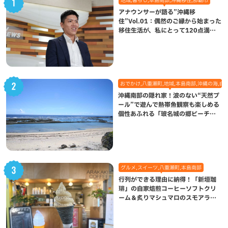
アナウンサーが語る”沖縄移
住”Vol.01：偶然のご縁から始まった
移住生活が、私にとって120点満点
になった理由
おでかけ,八重瀬町,地域,本島南部,沖縄の海,自
沖縄南部の隠れ家！波のない“天然プ
ール”で遊んで熱帯魚観察も楽しめる
個性あふれる「玻名城の郷ビーチ」
（八重瀬町）
グルメ,スイーツ,八重瀬町,本島南部
行列ができる理由に納得！「新垣珈
琲」の自家焙煎コーヒーソフトクリ
ーム＆炙りマシュマロのスモアラテ
が絶品（八重瀬町）