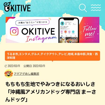
うるま市,エンタメ,グルメ,テイクアウト,テレビ,地域,本島中部,洋食・西
洋料理
2022/03/11
2022/03/11
公開日
アゲアゲめし編集部
もちもち生地でやみつきになるおいしさ
「沖縄風アメリカンドッグ専門店 まーさ
んドッグ」