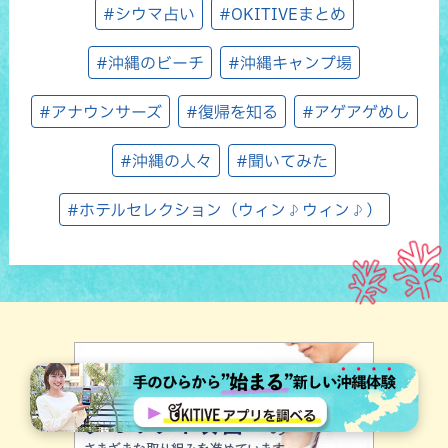
#シウマ占い
#OKITIVEまとめ
#沖縄のビーチ
#沖縄キャンプ場
#アナウンサーズ
#復帰を知る
#アゲアゲめし
#沖縄の人々
#聞いてみた
#ホテルセレクション（ウィン♪ウィン♪）