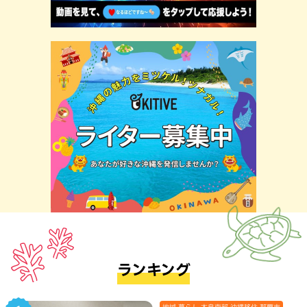
ランキング
地域,暮らし,本島南部,沖縄移住,那覇市