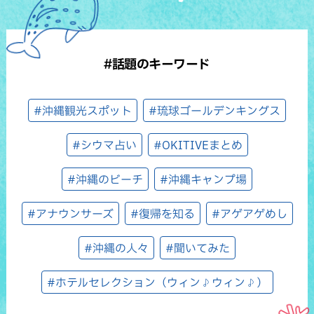
#話題のキーワード
#沖縄観光スポット
#琉球ゴールデンキングス
#シウマ占い
#OKITIVEまとめ
#沖縄のビーチ
#沖縄キャンプ場
#アナウンサーズ
#復帰を知る
#アゲアゲめし
#沖縄の人々
#聞いてみた
#ホテルセレクション（ウィン♪ウィン♪）