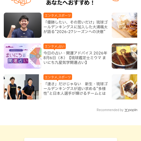
あなたへおすすめ！
エンタメ,スポーツ
「優勝したい、その思いだけ」琉球ゴ
ールデンキングスに加入した大浦颯太
が語る“2026-27シーズンへの決意”
エンタメ,占い
今日の占い・開運アドバイス 2026年
8月6日（木）【琉球鑑定士ミウマ ま
いにち九星気学開運占い】
エンタメ,スポーツ
「速さ」だけじゃない 新生・琉球ゴ
ールデンキングスが追い求める“多様
性”と日本人選手が輝けるチームとは
Recommended by