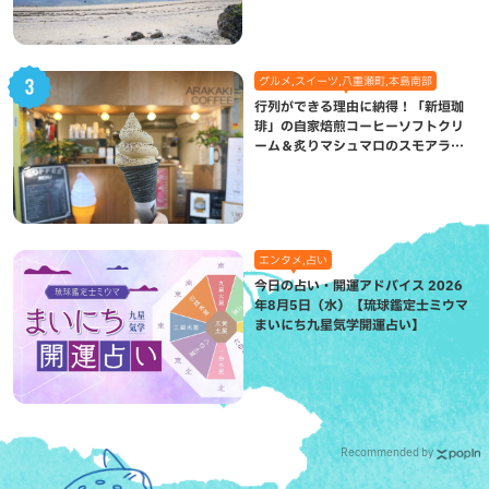
グルメ,スイーツ,八重瀬町,本島南部
行列ができる理由に納得！「新垣珈
琲」の自家焙煎コーヒーソフトクリ
ーム＆炙りマシュマロのスモアラテ
が絶品（八重瀬町）
エンタメ,占い
今日の占い・開運アドバイス 2026
年8月5日（水）【琉球鑑定士ミウマ
まいにち九星気学開運占い】
Recommended by