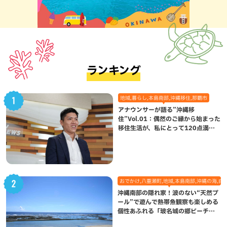
ランキング
地域,暮らし,本島南部,沖縄移住,那覇市
アナウンサーが語る”沖縄移
住”Vol.01：偶然のご縁から始まった
移住生活が、私にとって120点満点
になった理由
おでかけ,八重瀬町,地域,本島南部,沖縄の海,自
沖縄南部の隠れ家！波のない“天然プ
ール”で遊んで熱帯魚観察も楽しめる
個性あふれる「玻名城の郷ビーチ」
（八重瀬町）