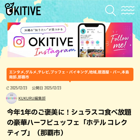
エンタメ,グルメ,テレビ,ブッフェ・バイキング,地域,居酒屋・バー,本島
南部,那覇市
2025/12/23
2025/12/23
公開日
KUKURU編集部
今年1年のご褒美に！シュラスコ食べ放題
の豪華ハーフビュッフェ「ホテル コレク
ティブ」（那覇市）