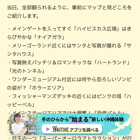
当日、全部観られるように、事前にマップと見どころを
ご紹介します。
・メインゲートを入ってすぐ「ハイビスカス広場」はき
らびやかな「ナイアガラ」
・メリーゴーランド近くにはサンタと写真が撮れる「サ
ンタハウス」
・写真映えバッチリ＆ロマンチックな「ハートランド」
「光のトンネル」
・ワンダーミュージアム付近には何やら恐ろしいゾンビ
の姿が？「ホラーエリア」
・フィッシャーマンズデッキの近くにはピンクの塔「ハ
ッピーベル」
・メインステージエリアでは大興奮！「恐竜バトル」
が！！
・シーサーとフラミンゴもランタンに！ランタンエリア
・目玉の一つ「スーパーオーロラアトラクション」が行