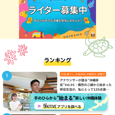
ランキング
地域,暮らし,本島南部,沖縄移住,那覇市
アナウンサーが語る”沖縄移
住”Vol.01：偶然のご縁から始まった
移住生活が、私にとって120点満点
になった理由