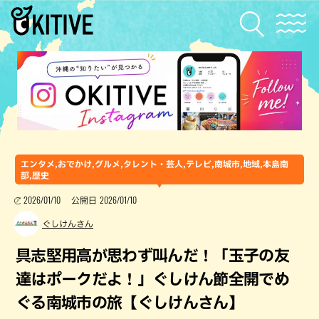
エンタメ,おでかけ,グルメ,タレント・芸人,テレビ,南城市,地域,本島南
部,歴史
2026/01/10
2026/01/10
公開日
ぐしけんさん
具志堅用高が思わず叫んだ！「玉子の友
達はポークだよ！」ぐしけん節全開でめ
ぐる南城市の旅【ぐしけんさん】