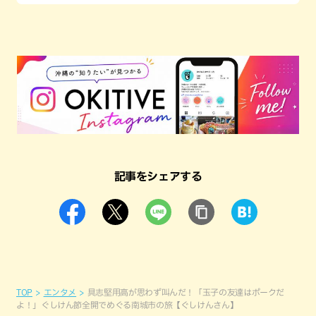
記事をシェアする
TOP
エンタメ
具志堅用高が思わず叫んだ！「玉子の友達はポークだ
よ！」ぐしけん節全開でめぐる南城市の旅【ぐしけんさん】