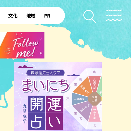
文化
地域
PR
復帰50年
本島北部
本島中部
本島南部
先島諸島
北部離島
南部離島