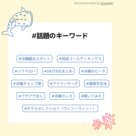
Recommended by
#話題のキーワード
#沖縄観光スポット
#琉球ゴールデンキングス
#シウマ占い
#OKITIVEまとめ
#沖縄のビーチ
#沖縄キャンプ場
#アナウンサーズ
#復帰を知る
#アゲアゲめし
#沖縄の人々
#聞いてみた
#ホテルセレクション（ウィン♪ウィン♪）