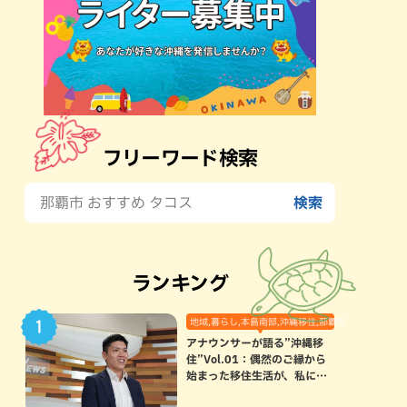
フリーワード検索
ランキング
地域,暮らし,本島南部,沖縄移住,那覇市
アナウンサーが語る”沖縄移
住”Vol.01：偶然のご縁から
始まった移住生活が、私にと
って120点満点になった理由