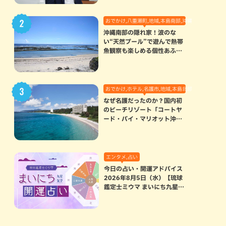
おでかけ,八重瀬町,地域,本島南部,沖縄の海,自然
沖縄南部の隠れ家！波のな
い“天然プール”で遊んで熱帯
魚観察も楽しめる個性あふれ
る「玻名城の郷ビーチ」（八
重瀬町）
おでかけ,ホテル,名護市,地域,本島北部
なぜ名護だったのか？国内初
のビーチリゾート「コートヤ
ード・バイ・マリオット沖縄
リゾート」に込められた想い
エンタメ,占い
今日の占い・開運アドバイス
2026年8月5日（水）【琉球
鑑定士ミウマ まいにち九星気
学開運占い】