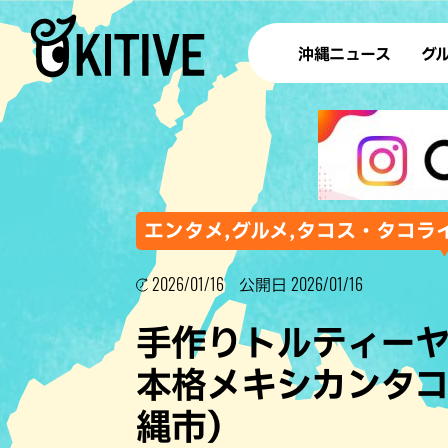
沖縄ニュース
グ
ラ
テイ
すし
沖
エンタメ,グルメ,タコス・タコライ
2026/01/16
2026/01/16
公開日
洋食・
手作りトルティー
ステー
本格メキシカンタコス「
その他
縄市）
ブッフェ