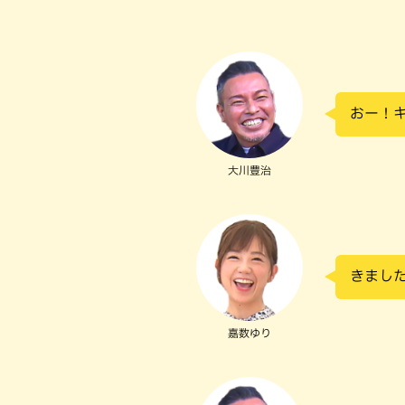
おー！
大川豊治
きまし
嘉数ゆり