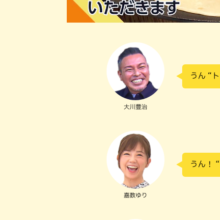
うん “
大川豊治
うん！ 
嘉数ゆり