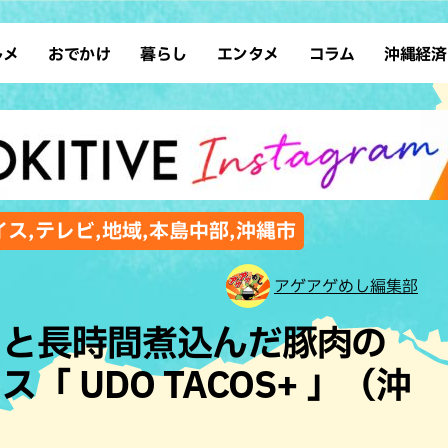
ルメ
おでかけ
暮らし
エンタメ
コラム
沖縄経済
ーメン
デート
沖縄そば
レシピ
スポーツ
ドライブ
SDGs
占い
クアウト
散歩
ファッション
カフェ
タレント・芸人
ソロ活
ローカルニュース
テレビ
・魚料理
自然
和食・日本料理
沖縄移住
イベント
子ども
沖縄旧暦行事
縄料理
歴史
アジア・エスニック
体験
ス,テレビ,地域,本島中部,沖縄市
中華
レジャー
イタリアン
アート
アゲアゲめし編集部
西洋料理
ショッピング
フレンチ
ホテル
ヤと長時間煮込んだ豚肉の
キ・焼肉
サウナ
焼鳥・串料理
公園
 UDO TACOS+ 」（沖
の肉料理
沖縄の海
居酒屋・バー
・バイキング
スイーツ