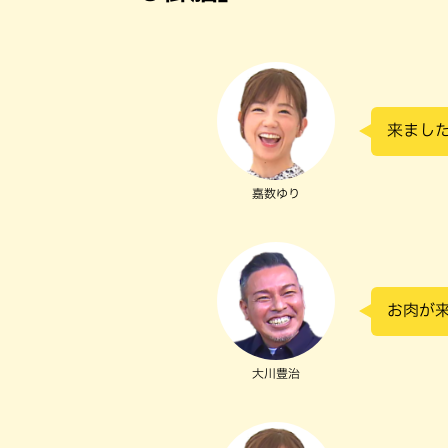
来まし
嘉数ゆり
お肉が
大川豊治