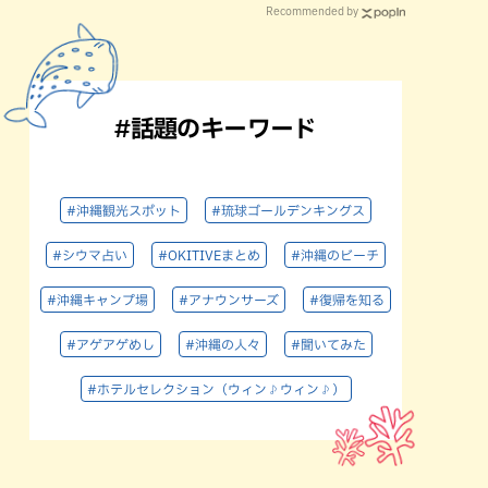
Recommended by
#話題のキーワード
#沖縄観光スポット
#琉球ゴールデンキングス
#シウマ占い
#OKITIVEまとめ
#沖縄のビーチ
#沖縄キャンプ場
#アナウンサーズ
#復帰を知る
#アゲアゲめし
#沖縄の人々
#聞いてみた
#ホテルセレクション（ウィン♪ウィン♪）