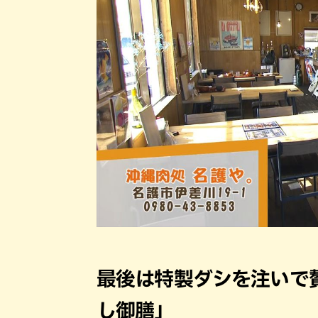
最後は特製ダシを注いで
し御膳」