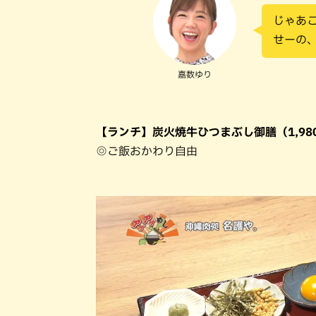
じゃあ
せーの
嘉数ゆり
【ランチ】炭火焼牛ひつまぶし御膳（1,98
◎ご飯おかわり自由