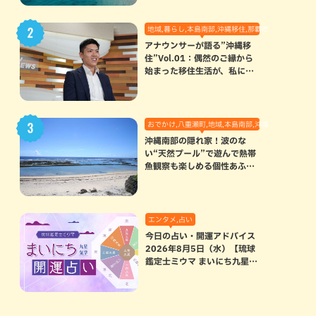
地域,暮らし,本島南部,沖縄移住,那覇市
アナウンサーが語る”沖縄移
住”Vol.01：偶然のご縁から
始まった移住生活が、私にと
って120点満点になった理由
おでかけ,八重瀬町,地域,本島南部,沖縄の海,自然
沖縄南部の隠れ家！波のな
い“天然プール”で遊んで熱帯
魚観察も楽しめる個性あふれ
る「玻名城の郷ビーチ」（八
重瀬町）
エンタメ,占い
今日の占い・開運アドバイス
2026年8月5日（水）【琉球
鑑定士ミウマ まいにち九星気
学開運占い】