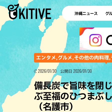
沖縄ニュース
グ
ラ
テイ
すし
沖
エンタメ,グルメ,その他の肉料理,
2026/01/30
2026/01/30
公開日
洋食・
備長炭で旨味を閉
ステー
ぶ至福のひつまぶし
その他
（名護市）
ブッフェ