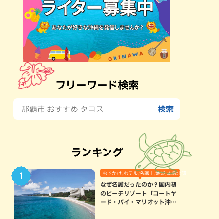
フリーワード検索
ランキング
おでかけ,ホテル,名護市,地域,本島北部
なぜ名護だったのか？国内初
のビーチリゾート「コートヤ
ード・バイ・マリオット沖縄
リゾート」に込められた想い