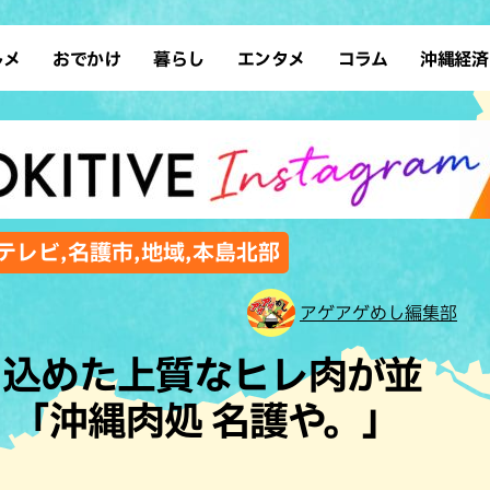
ルメ
おでかけ
暮らし
エンタメ
コラム
沖縄経済
ーメン
デート
沖縄そば
レシピ
スポーツ
ドライブ
SDGs
占い
クアウト
散歩
ファッション
カフェ
タレント・芸人
ソロ活
ローカルニュース
テレビ
・魚料理
自然
和食・日本料理
沖縄移住
イベント
子ども
沖縄旧暦行事
縄料理
歴史
アジア・エスニック
体験
テレビ,名護市,地域,本島北部
中華
レジャー
イタリアン
アート
アゲアゲめし編集部
西洋料理
ショッピング
フレンチ
ホテル
じ込めた上質なヒレ肉が並
キ・焼肉
サウナ
焼鳥・串料理
公園
 「沖縄肉処 名護や。」
の肉料理
沖縄の海
居酒屋・バー
・バイキング
スイーツ