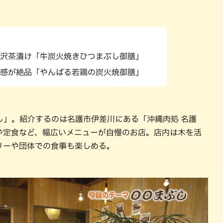
パン
カレー
バーガー
タコス・タコライス
沢茶漬け「牛炭火焼きひつまぶし御膳」
感が絶品「やんばる若鶏の炭火焼御膳」
し」。紹介するのは名護市伊差川にある「沖縄肉処 名護
や定食など、幅広いメニューが自慢のお店。店内は木を活
リーや団体での食事も楽しめる。