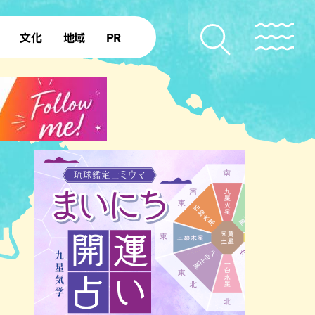
文化
地域
PR
復帰50年
本島北部
本島中部
本島南部
先島諸島
北部離島
南部離島