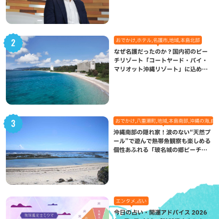
おでかけ,ホテル,名護市,地域,本島北部
なぜ名護だったのか？国内初のビー
チリゾート「コートヤード・バイ・
マリオット沖縄リゾート」に込めら
れた想い
おでかけ,八重瀬町,地域,本島南部,沖縄の海,自
沖縄南部の隠れ家！波のない“天然プ
ール”で遊んで熱帯魚観察も楽しめる
個性あふれる「玻名城の郷ビーチ」
（八重瀬町）
エンタメ,占い
今日の占い・開運アドバイス 2026