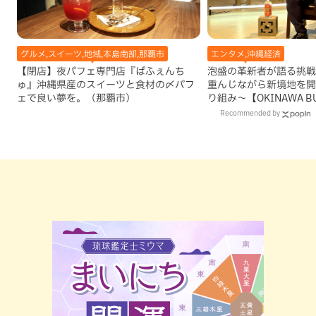
グルメ,スイーツ,地域,本島南部,那覇市
エンタメ,沖縄経済
【閉店】夜パフェ専門店『ぱふぇんち
泡盛の革新者が語る挑戦
ゅ』沖縄県産のスイーツと食材の〆パフ
重んじながら新境地を開
ェで良い夢を。（那覇市）
り組み～【OKINAWA BUS
LINE】
Recommended by